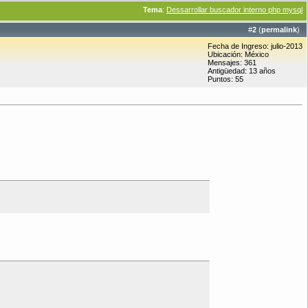
Tema
:
Dessarrollar buscador interno php mysql
#
2
(
permalink
)
Fecha de Ingreso: julio-2013
Ubicación: México
Mensajes: 361
Antigüedad: 13 años
Puntos: 55