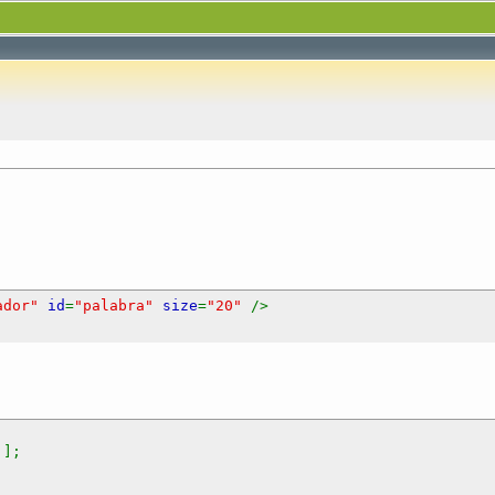
cador"
id
=
"palabra"
size
=
"20"
/>
'
];