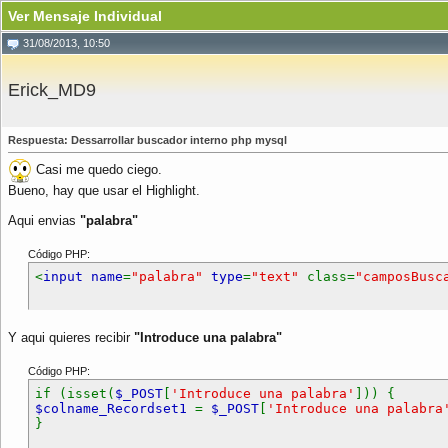
Ver Mensaje Individual
31/08/2013, 10:50
Erick_MD9
Respuesta: Dessarrollar buscador interno php mysql
Casi me quedo ciego.
Bueno, hay que usar el Highlight.
Aqui envias
"palabra"
Código PHP:
<
input name
=
"palabra"
type
=
"text"
class=
"camposBus
Y aqui quieres recibir
"Introduce una palabra"
Código PHP:
if (isset(
$_POST
[
'Introduce una palabra'
])) {
$colname_Recordset1
=
$_POST
[
'Introduce una palabra
}