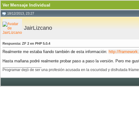
Ver Mensaje Individual
18/12/2013, 23:27
JairLizcano
Respuesta: ZF 2 en PHP 5.0.4
Realmente me estaba fiando también de esta información:
http://framework
Hasta mañana podré realmente probar paso a paso la versión. Pero me gustar
__________________
Programar dejó de ser una profesión acusada en la oscuridad y disfrutada fríament