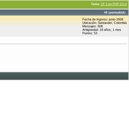
Tema
:
ZF 2 en PHP 5.0.4
#
6
(
permalink
)
Fecha de Ingreso: junio-2008
Ubicación: Santander, Colombia
Mensajes: 608
Antigüedad: 18 años, 1 mes
Puntos: 53