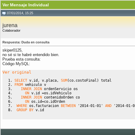
Ver Mensaje Individual
07/01/2014, 15:25
jurena
Colaborador
Respuesta: Duda en consulta
skiper0125,
no sé si te habré entendido bien.
Prueba esta consulta:
Código MySQL:
Ver original
SELECT
 v.id
,
 v.placa
,
SUM
(
co.costoFinal
)
 total 
FROM
 vehiculo v 
INNER
JOIN
 ordenServicio os 
ON
 v.id 
=
os.idVehiculo 
INNER
JOIN
 contenidoOrden co
ON
 os.id
=
co.idOrden
WHERE
 os.facturacion 
BETWEEN
'2014-01-01'
AND
'2014-01-0
GROUP BY
 v.id