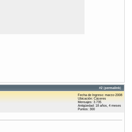
#
2
(
permalink
)
Fecha de Ingreso: marzo-2008
Ubicación: Cáceres
Mensajes: 3.735
Antigüedad: 18 años, 4 meses
Puntos: 300