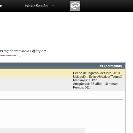
e
Iniciar Sesión
as siguientes tablas @import
-----------+ ...
#
1
(
permalink
)
Fecha de Ingreso: octubre-2010
Ubicación: $this->Mexico('Toluca');
Mensajes: 1.127
Antigüedad: 15 años, 10 meses
Puntos: 511