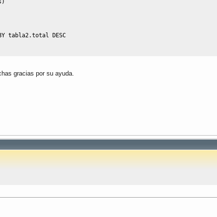
s
)
BY
 tabla2
.
total 
DESC
chas gracias por su ayuda.