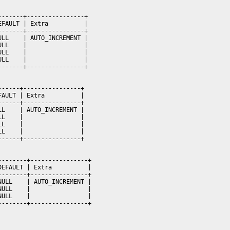
-------+----------------+
EFAULT
|
 Extra          
|
-------+----------------+
ULL
|
AUTO_INCREMENT
|
ULL
|
|
ULL
|
|
ULL
|
|
-------+----------------+
------+----------------+
FAULT
|
 Extra          
|
------+----------------+
LL
|
AUTO_INCREMENT
|
LL
|
|
LL
|
|
LL
|
|
------+----------------+
--------+----------------+
DEFAULT
|
 Extra          
|
--------+----------------+
NULL
|
AUTO_INCREMENT
|
NULL
|
|
NULL
|
|
--------+----------------+