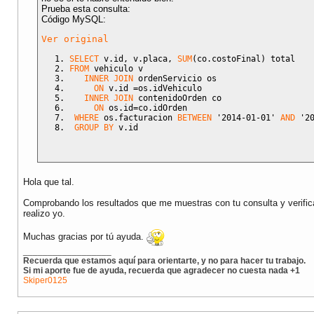
Prueba esta consulta:
Código MySQL:
Ver original
SELECT
 v.id
,
 v.placa
,
SUM
(
co.costoFinal
)
 total 
FROM
 vehiculo v 
INNER
JOIN
 ordenServicio os 
ON
 v.id 
=
os.idVehiculo 
INNER
JOIN
 contenidoOrden co
ON
 os.id
=
co.idOrden
WHERE
 os.facturacion 
BETWEEN
'2014-01-01'
AND
'2
GROUP BY
 v.id
Hola que tal.
Comprobando los resultados que me muestras con tu consulta y verificán
realizo yo.
Muchas gracias por tú ayuda.
__________________
Recuerda que estamos aquí para orientarte, y no para hacer tu trabajo.
Si mi aporte fue de ayuda, recuerda que agradecer no cuesta nada +1
Skiper0125