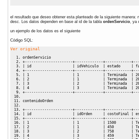
el resultado que deseo obtener esta planteado de la siguiente manera: 
desc. Los datos dependen en base al id de la tabla
ordenServicio
, ya
un ejemplo de los datos es el siguiente
Código SQL:
Ver original
ordenServicio
+
----------------------+-------------+------------+--
|
 id                   
|
 idVehiculo  
|
 estado     
|
 f
+
----------------------+-------------+------------+--
|
1
|
1
|
 Terminada  
|
2
|
2
|
1
|
 Terminada  
|
2
|
3
|
2
|
 Terminada  
|
2
|
4
|
3
|
 Terminada  
|
2
+
----------------------+-------------+------------+--
contenidoOrden
+
----------------------+-------------+------------+--
|
 id                   
|
 idOrden     
|
 costoFinal 
|
 e
+
----------------------+-------------+------------+--
|
1
|
1
|
1500
|
 T
|
2
|
1
|
450
|
 T
|
3
|
2
|
758
|
 T
|
4
|
3
|
459
|
 T