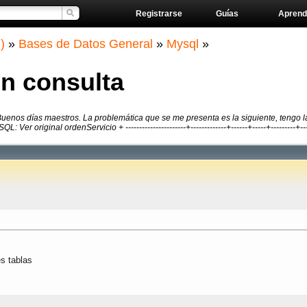
Registrarse
Guías
Aprend
)
»
Bases de Datos General
»
Mysql
»
 consulta
uenos días maestros. La problemática que se me presenta es la siguiente, tengo l
er original ordenServicio + ----------------------+-------------+------+-----+---------+-----
es tablas