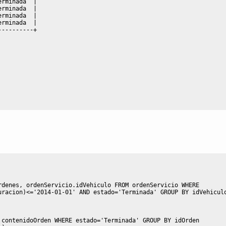
erminada  
|
erminada  
|
erminada  
|
erminada  
|
----------+
rdenes
,
 ordenServicio
.
idVehiculo 
FROM
 ordenServicio 
WHERE
uracion
)
<=
'2014-01-01'
AND
 estado
=
'Terminada'
GROUP
BY
 idVehicul
 contenidoOrden 
WHERE
 estado
=
'Terminada'
GROUP
BY
 idOrden