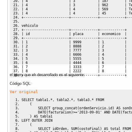
|
4
|
3
|
187
|
 T
|
4
|
3
|
962
|
 T
|
4
|
4
|
569
|
 T
|
4
|
4
|
45
|
 T
+
----------------------+-------------+------------+--
vehiculo 
+
----------------------+-------------+------------+
|
 id                   
|
 placa       
|
 economico  
|
+
----------------------+-------------+------------+
|
1
|
9999
|
1
|
|
2
|
8888
|
2
|
|
3
|
7777
|
3
|
|
4
|
6666
|
4
|
|
5
|
5555
|
5
|
|
6
|
4444
|
6
|
|
7
|
3333
|
7
|
|
8
|
2222
|
8
|
el query que eh desarrollado es el siguiente:
+
----------------------+-------------+------------+
Código SQL:
Ver original
SELECT
 tabla1
.*,
 tabla2
.*,
 tabla3
.*
FROM
(
SELECT
 group_concat
(
ordenServicio
.
id
)
AS
 sonO
DATE
(
facturacion
)
>=
'2013-09-01'
AND
DATE
(
fact
)
AS
 tabla1 
LEFT
OUTER
JOIN
(
SELECT
 idOrden
,
SUM
(
costoFinal
)
AS
 total 
FROM