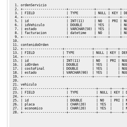
ordenServicio
+
----------------------+-------------+------+-----+--
|
FIELD
|
TYPE
|
NULL
|
KEY
|
D
+
----------------------+-------------+------+-----+--
|
 id                   
|
INT
(
11
)
|
 NO   
|
 PRI 
|
N
|
 idVehiculo           
|
DOUBLE
|
 YES  
|
|
N
|
 estado               
|
VARCHAR
(
50
)
|
 YES  
|
|
N
|
 facturacion          
|
 datetime    
|
 NO   
|
|
N
+
----------------------+-------------+------+-----+--
contenidoOrden
+
--------------------+--------------+------+-----+---
|
FIELD
|
TYPE
|
NULL
|
KEY
|
DE
+
--------------------+--------------+------+-----+---
|
 id                 
|
INT
(
11
)
|
 NO   
|
 PRI 
|
NU
|
 idOrden            
|
DOUBLE
|
 YES  
|
|
NU
|
 costoFinal         
|
DOUBLE
|
 YES  
|
|
NU
|
 estado             
|
VARCHAR
(
90
)
|
 YES  
|
|
NU
+
--------------------+--------------+------+-----+---
vehiculo
+
----------------------+--------------+------+-----+-
|
FIELD
|
TYPE
|
NULL
|
KEY
|
+
----------------------+--------------+------+-----+-
|
 id                   
|
DOUBLE
|
 NO   
|
 PRI 
|
|
 placa                
|
CHAR
(
20
)
|
 YES  
|
|
|
 economico            
|
CHAR
(
20
)
|
 YES  
|
|
+
----------------------+--------------+------+-----+-