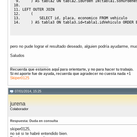
)
AS
 tabla2 
ON
 tabla2
.
idOrden 
IN
(
tabla1
.
sonOrdene
LEFT
OUTER
JOIN
(
SELECT
 id
,
 placa
,
 economico 
FROM
 vehiculo
)
AS
 tabla3 
ON
 tabla3
.
id
=
tabla1
.
idVehiculo 
ORDER
pero no pude lograr el resultado deseado, alguien podría ayudarme, mu
Saludos
__________________
Recuerda que estamos aquí para orientarte, y no para hacer tu trabajo.
Si mi aporte fue de ayuda, recuerda que agradecer no cuesta nada +1
Skiper0125
07/01/2014, 15:25
jurena
Colaborador
Respuesta: Duda en consulta
skiper0125,
no sé si te habré entendido bien.