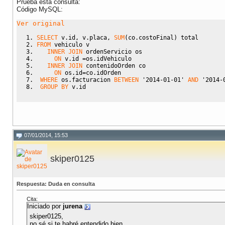
Prueba esta consulta:
Código MySQL:
Ver original
SELECT
 v.id
,
 v.placa
,
SUM
(
co.costoFinal
)
 total 
FROM
 vehiculo v 
INNER
JOIN
 ordenServicio os 
ON
 v.id 
=
os.idVehiculo 
INNER
JOIN
 contenidoOrden co
ON
 os.id
=
co.idOrden
WHERE
 os.facturacion 
BETWEEN
'2014-01-01'
AND
'2014-
GROUP BY
 v.id
07/01/2014, 15:53
skiper0125
Respuesta: Duda en consulta
Cita:
Iniciado por
jurena
skiper0125,
no sé si te habré entendido bien.