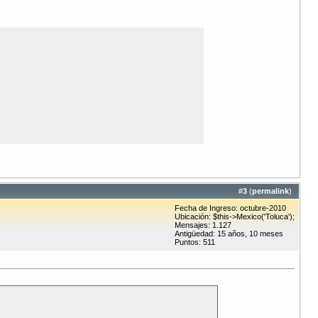
#
3
(
permalink
)
Fecha de Ingreso: octubre-2010
Ubicación: $this->Mexico('Toluca');
Mensajes: 1.127
Antigüedad: 15 años, 10 meses
Puntos: 511