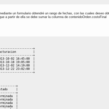
mediante un formulario obtendré un rango de fechas, con las cuales deseo ob
 que a partir de ella se debe sumar la columna de contenidoOrden.costoFinal
--------------------+
acturacion          
|
--------------------+
013
-
10
-
02 
16
:
45
:00  
|
013
-
10
-
18
19
:05:00  
|
013
-
12
-
02 
14
:
19
:00  
|
013
-
12
-
22
23
:02:00  
|
--------------------+
----------+
stado     
|
----------+
erminada  
|
erminada  
|
erminada  
|
erminada  
|