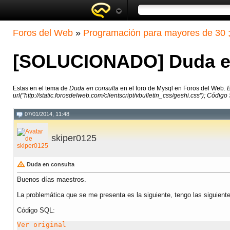
Foros del Web
»
Programación para mayores de 30 ;
[SOLUCIONADO] Duda en
Estas en el tema de
Duda en consulta
en el foro de Mysql en Foros del Web.
B
url("http://static.forosdelweb.com/clientscript/vbulletin_css/geshi.css"); Código SQL: V
07/01/2014, 11:48
skiper0125
Duda en consulta
Buenos días maestros.
La problemática que se me presenta es la siguiente, tengo las siguient
Código SQL:
Ver original