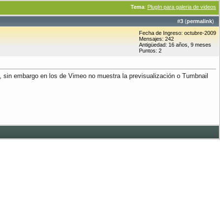
Tema
:
PlugIn para galeria de videos
#
3
(
permalink
)
Fecha de Ingreso: octubre-2009
Mensajes: 242
Antigüedad: 16 años, 9 meses
Puntos: 2
, sin embargo en los de Vimeo no muestra la previsualización o Tumbnail