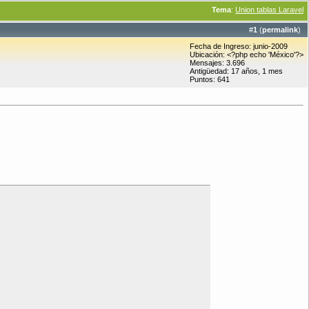
Tema
:
Union tablas Laravel
#
1
(
permalink
)
Fecha de Ingreso: junio-2009
Ubicación: <?php echo 'México'?>
Mensajes: 3.696
Antigüedad: 17 años, 1 mes
Puntos: 641