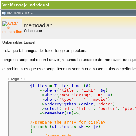
Ver Mensaje Individual
04/07/2014, 03:52
memoadian
Colaborador
Union tablas Laravel
Hola que tal amigos del foro. Tengo un problema
tengo un script echo con Laravel, y nunca he usado este framework (aunqu
el problema es que este script tiene un search que busca titulos de película
Código PHP:
$titles
=
Title
::
limit
(
8
)
->
where
(
'title'
,
'LIKE'
,
$q
)
->
where
(
'now_playing'
,
'='
,
0
)
->
where
(
'type'
,
'='
,
'movie'
)
->
orderBy
(
$this
->
order
,
'desc'
)
->
select
(
'id'
,
'title'
,
'poster'
,
'plot
->
remember
(
10
)->;
//prepare the array for display
foreach (
$titles
as
$k
=>
$v
)
{
//some code