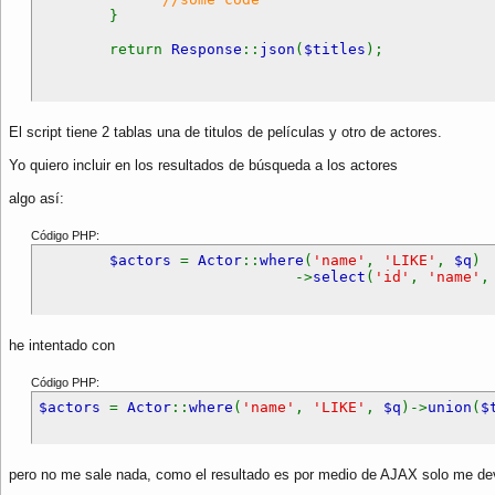
}
return
Response
::
json
(
$titles
);
El script tiene 2 tablas una de titulos de películas y otro de actores.
Yo quiero incluir en los resultados de búsqueda a los actores
algo así:
Código PHP:
$actors
=
Actor
::
where
(
'name'
,
'LIKE'
,
$q
)
->
select
(
'id'
,
'name'
he intentado con
Código PHP:
$actors
=
Actor
::
where
(
'name'
,
'LIKE'
,
$q
)->
union
(
$
pero no me sale nada, como el resultado es por medio de AJAX solo me dev