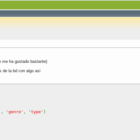
e me ha gustado bastante)
s de la bd con algo así
'
,
'genre'
,
'type'
)