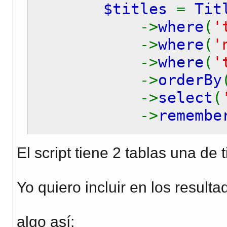
$titles
=
Tit
->
where
(
'
->
where
(
'
->
where
(
'
->
orderBy
->
select
(
->
remembe
//prepare the
El script tiene 2 tablas una de 
foreach (
$ti
{
Yo quiero incluir en los result
//some 
}
algo así: