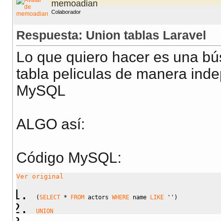
memoadian
Colaborador
Respuesta: Union tablas Laravel
Lo que quiero hacer es una bús
tabla peliculas de manera ind
MySQL
ALGO así:
Código MySQL:
Ver original
(
SELECT
*
FROM
 actors 
WHERE
 name 
LIKE
''
)
UNION