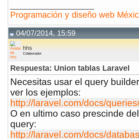
__________________
(
SELECT
*
FROM
 movies 
WHERE
 name 
LIKE
''
)
Programación y diseño web Méxi
04/07/2014, 15:59
hhs
Colaborador
Respuesta: Union tablas Laravel
Necesitas usar el query builde
ver los ejemplos:
http://laravel.com/docs/querie
O en ultimo caso prescinde del 
query:
http://laravel.com/docs/databa