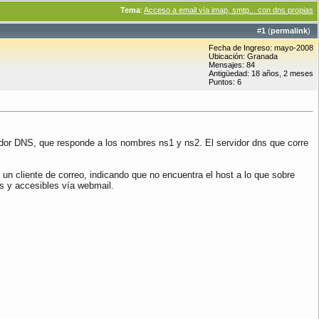
Tema
:
Acceso a email vía imap, smtp... con dns propias
#
1
(
permalink
)
Fecha de Ingreso: mayo-2008
Ubicación: Granada
Mensajes: 84
Antigüedad: 18 años, 2 meses
Puntos: 6
idor DNS, que responde a los nombres ns1 y ns2. El servidor dns que corre
un cliente de correo, indicando que no encuentra el host a lo que sobre
as y accesibles vía webmail.