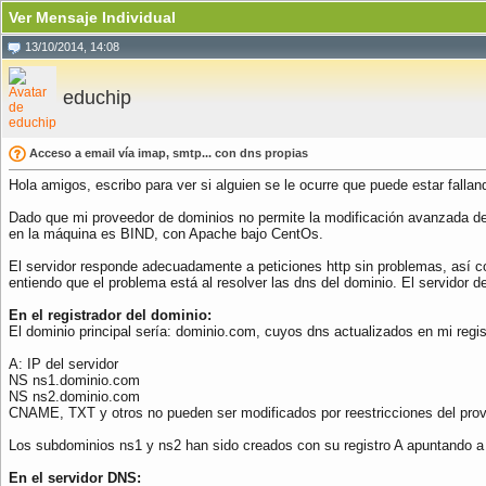
Ver Mensaje Individual
13/10/2014, 14:08
educhip
Acceso a email vía imap, smtp... con dns propias
Hola amigos, escribo para ver si alguien se le ocurre que puede estar falland
Dado que mi proveedor de dominios no permite la modificación avanzada de 
en la máquina es BIND, con Apache bajo CentOs.
El servidor responde adecuadamente a peticiones http sin problemas, así com
entiendo que el problema está al resolver las dns del dominio. El servidor 
En el registrador del dominio:
El dominio principal sería: dominio.com, cuyos dns actualizados en mi regi
A: IP del servidor
NS ns1.dominio.com
NS ns2.dominio.com
CNAME, TXT y otros no pueden ser modificados por reestricciones del prov
Los subdominios ns1 y ns2 han sido creados con su registro A apuntando a d
En el servidor DNS: