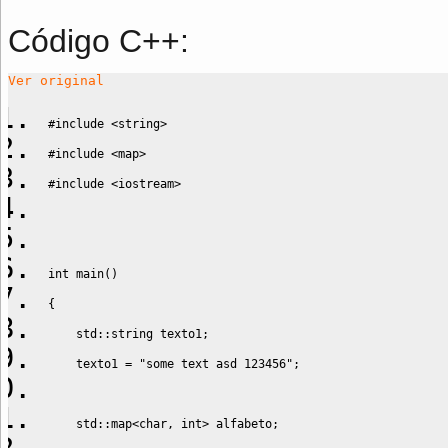
Código C++:
Ver original
#include <string>
#include <map>
#include <iostream>
int
 main
(
)
{
    std
::
string
 texto1
;
    texto1 
=
"some text asd 123456"
;
    std
::
map
<
char
,
 int
>
 alfabeto
;