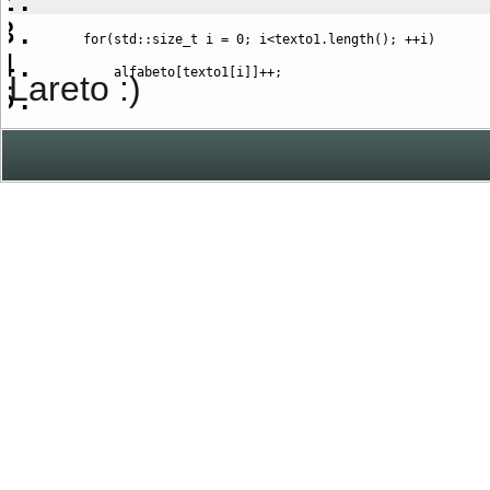
for
(
std
::
size_t
 i 
=
0
;
 i
<
texto1.
length
(
)
;
++
i
)
        alfabeto
[
texto1
[
i
]
]
++;
Lareto :)
// muestra cómo ha quedado el alfabeto:
typedef
 std
::
map
<
char
,
 int
>::
iterator
 it
;
for
(
it i
=
alfabeto.
begin
(
)
;
 i
!=
alfabeto.
end
(
)
;
++
i
)
        std
::
cout
<<
 i
->
first 
<<
" --> "
<<
 i
->
second 
<<
return
0
;
}