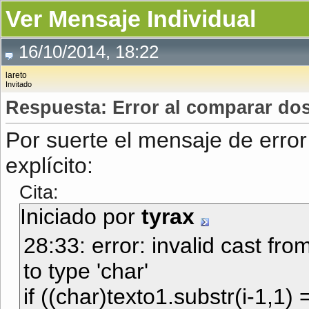
Ver Mensaje Individual
16/10/2014, 18:22
lareto
Invitado
Respuesta: Error al comparar dos
Por suerte el mensaje de erro
explícito:
Cita:
Iniciado por
tyrax
28:33: error: invalid cast fro
to type 'char'
if ((char)texto1.substr(i-1,1) =