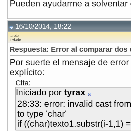
Pueden ayudarme a solventar e
16/10/2014, 18:22
lareto
Invitado
Respuesta: Error al comparar dos c
Por suerte el mensaje de erro
explícito:
Cita:
Iniciado por
tyrax
28:33: error: invalid cast fro
to type 'char'
if ((char)texto1.substr(i-1,1) =