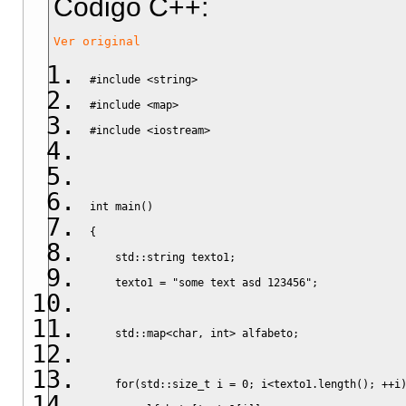
Código C++:
Ver original
#include <string>
#include <map>
#include <iostream>
int
 main
(
)
{
    std
::
string
 texto1
;
    texto1 
=
"some text asd 123456"
;
    std
::
map
<
char
,
 int
>
 alfabeto
;
for
(
std
::
size_t
 i 
=
0
;
 i
<
texto1.
length
(
)
;
++
i