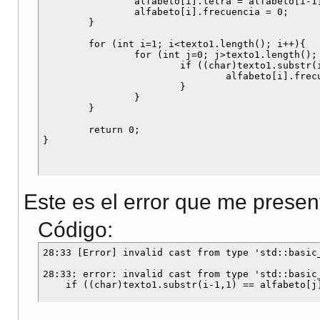
		alfabeto[i].letra = alfabeto[i-1].letra+1;

		alfabeto[i].frecuencia = 0;

	}

	for (int i=1; i<texto1.length(); i++){

		for (int j=0; j>texto1.length(); j++){

			if ((char)texto1.substr(i-1,1) == alfabeto[j].letra){

				alfabeto[i].frecuencia=alfabeto[j].frecuencia+1;

			}

		}

	}

	return 0;	

Este es el error que me presen
Código:
28:33 [Error] invalid cast from type 'std::basic_
28:33: error: invalid cast from type 'std::basic_