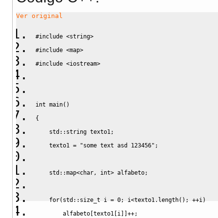
Ver original
#include <string>
#include <map>
#include <iostream>
int
 main
(
)
{
    std
::
string
 texto1
;
    texto1 
=
"some text asd 123456"
;
    std
::
map
<
char
,
 int
>
 alfabeto
;
for
(
std
::
size_t
 i 
=
0
;
 i
<
texto1.
length
(
)
;
++
i
)
        alfabeto
[
texto1
[
i
]
]
++;