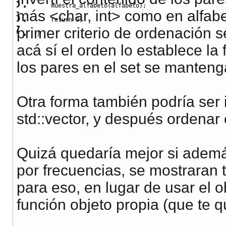
    muestra_alfabeto
(
alfabeto
)
;
más <char, int> como en alfabet
return
0
;
primer criterio de ordenación s
}
acá sí el orden lo establece la 
los pares en el set se manten
Otra forma también podría ser 
std::vector, y después ordenar 
Quizá quedaría mejor si ademá
por frecuencias, se mostraran
para eso, en lugar de usar el 
función objeto propia (que te 