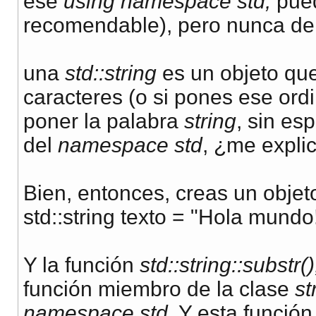
ese
using namespace std;
pued
recomendable), pero nunca de 
una
std::string
es un objeto qu
caracteres (o si pones ese ord
poner la palabra
string
, sin es
del
namespace std
, ¿me expli
Bien, entonces, creas un objet
std::string texto = "Hola mundo!
Y la función
std::string::substr()
función miembro de la clase
st
namespace std
. Y esta funció