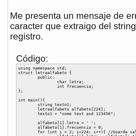
Me presenta un mensaje de erro
caracter que extraigo del stri
registro.
Código:
using namespace std;

struct letraalfabeto {

	public:

		char letra;

		int frecuencia;

};

int main(){

	string texto1;

	letraalfabeto alfabeto[224];

	texto1 = "some text asd 123456";

	alfabeto[1].letra = ' ';

	alfabeto[1].frecuencia = 0;

	for (int i = 2; i<224; i++){ //Guarda valores ascii en el arreglo de registros
