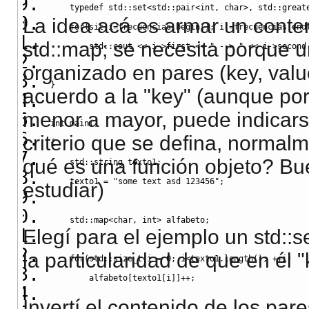
typedef
 std
::
set
<
std
::
pair
<
int
,
 char
>,
 std
::
great
La idea acá es armar un conte
for
(
sit i
=
frecuencias.
begin
(
)
;
 i
!=
frecuencias.
end
std::map; se necesita porque u
        std
::
cout
<<
 i
->
first 
<<
" --> "
<<
 i
->
second
organizado en pares (key, valu
}
acuerdo a la "key" (aunque po
menor a mayor, puede indicars
int
 main
(
)
criterio que se defina, normal
{
qué es una función objeto? B
    std
::
string
 texto1
;
    texto1 
=
"some text asd 123456"
;
estudiar)
    std
::
map
<
char
,
 int
>
 alfabeto
;
Elegí para el ejemplo un std::s
la particularidad de que en él 
for
(
std
::
size_t
 i 
=
0
;
 i
<
texto1.
length
(
)
;
++
i
)
        alfabeto
[
texto1
[
i
]
]
++;
Invertí el contenido de los par