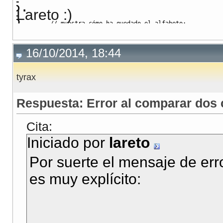
Lareto :)
// muestra cómo ha quedado el alfabeto:
typedef
 std
::
map
<
char
,
 int
>::
iterator
 it
;
16/10/2014, 18:44
for
(
it i
=
alfabeto.
begin
(
)
;
 i
!=
alfabeto.
end
(
)
;
++
i
        std
::
cout
<<
 i
->
first 
<<
" --> "
<<
 i
->
second
tyrax
return
0
;
Respuesta: Error al comparar dos c
}
Cita:
Iniciado por
lareto
Por suerte el mensaje de err
es muy explícito: