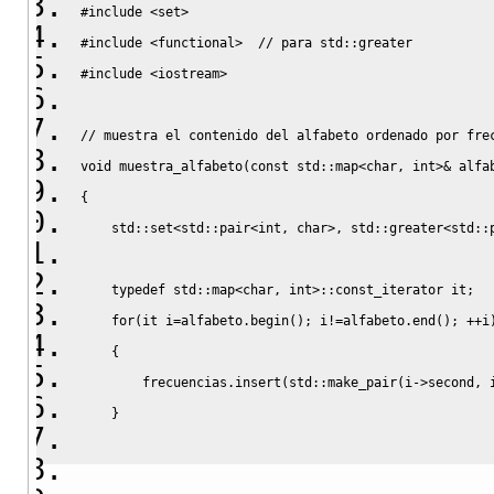
#include <set>
#include <functional>  // para std::greater
#include <iostream>
// muestra el contenido del alfabeto ordenado por fre
void
 muestra_alfabeto
(
const
 std
::
map
<
char
,
 int
>&
 alfa
{
    std
::
set
<
std
::
pair
<
int
,
 char
>,
 std
::
greater
<
std
::
typedef
 std
::
map
<
char
,
 int
>::
const_iterator
 it
;
for
(
it i
=
alfabeto.
begin
(
)
;
 i
!=
alfabeto.
end
(
)
;
++
i
{
        frecuencias.
insert
(
std
::
make_pair
(
i
->
second
,
 
}