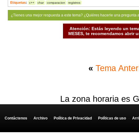
Etiquetas
:
c++
char
comparacion
registros
¿Tienes una mejor respuesta a este tema? ¿Quiéres hacerle una pregunta 
Atención: Estás leyendo un tema
MESES, te recomendamos abrir un
«
Tema Anter
La zona horaria es G
Contáctenos
-
Archivo
-
Política de Privacidad
-
Políticas de uso
-
Arr