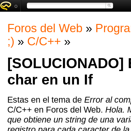
Foros del Web
»
Progra
;)
»
C/C++
»
[SOLUCIONADO] Er
char en un If
Estas en el tema de
Error al com
C/C++ en Foros del Web.
Hola. 
que obtiene un string de una vari
registro para cada caracter de la 