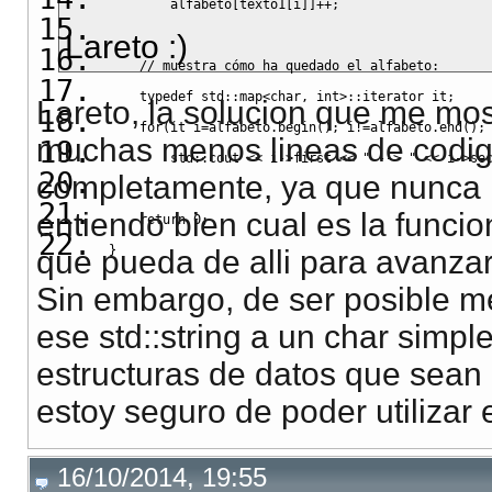
        alfabeto
[
texto1
[
i
]
]
++;
Lareto :)
// muestra cómo ha quedado el alfabeto:
typedef
 std
::
map
<
char
,
 int
>::
iterator
 it
;
Lareto, la solucion que me mos
for
(
it i
=
alfabeto.
begin
(
)
;
 i
!=
alfabeto.
end
(
)
;
muchas menos lineas de codigo
        std
::
cout
<<
 i
->
first 
<<
" --> "
<<
 i
->
se
completamente, ya que nunca h
entiendo bien cual es la funci
return
0
;
}
que pueda de alli para avanzar
Sin embargo, de ser posible m
ese std::string a un char simple
estructuras de datos que sean 
estoy seguro de poder utilizar 
16/10/2014, 19:55