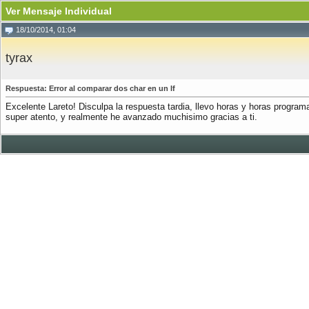
Ver Mensaje Individual
18/10/2014, 01:04
tyrax
Respuesta: Error al comparar dos char en un If
Excelente Lareto! Disculpa la respuesta tardia, llevo horas y horas progra
super atento, y realmente he avanzado muchisimo gracias a ti.