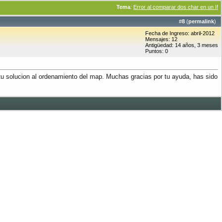
Tema
:
Error al comparar dos char en un If
#
8
(
permalink
)
Fecha de Ingreso: abril-2012
Mensajes: 12
Antigüedad: 14 años, 3 meses
Puntos: 0
 tu solucion al ordenamiento del map. Muchas gracias por tu ayuda, has sido