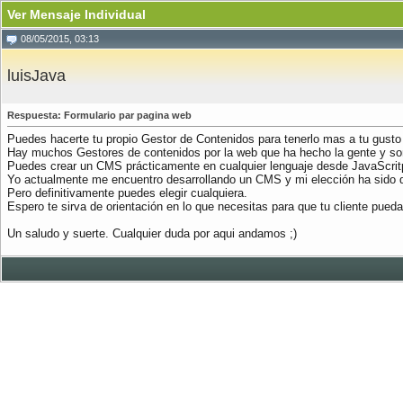
Ver Mensaje Individual
08/05/2015, 03:13
luisJava
Respuesta: Formulario par pagina web
Puedes hacerte tu propio Gestor de Contenidos para tenerlo mas a tu gusto 
Hay muchos Gestores de contenidos por la web que ha hecho la gente y son 
Puedes crear un CMS prácticamente en cualquier lenguaje desde JavaScritp
Yo actualmente me encuentro desarrollando un CMS y mi elección ha sido de
Pero definitivamente puedes elegir cualquiera.
Espero te sirva de orientación en lo que necesitas para que tu cliente pu
Un saludo y suerte. Cualquier duda por aqui andamos ;)