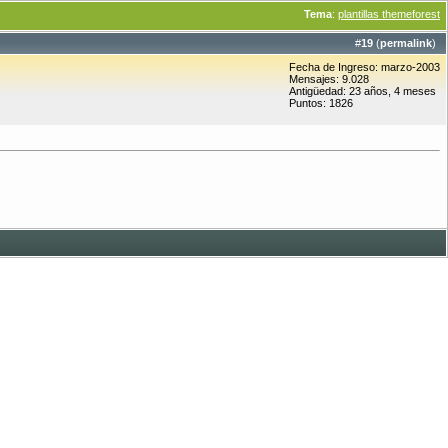
Tema
:
plantillas themeforest
#
19
(
permalink
)
Fecha de Ingreso: marzo-2003
Mensajes: 9.028
Antigüedad: 23 años, 4 meses
Puntos: 1826