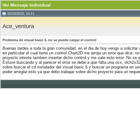
Ver Mensaje Individual
15/10/2015, 14:11
Ace_ventura
Problema de visual basic 6, no se puede cargar el control
Buenas tardes a toda la gran comunidad, en el dia de hoy vengo a solicitar a
en particular el cual tiene un control Chart2D me arroja un error que dice: 
proyecto intente tambien insertar dicho control y me sale este error: No se 
Estuve buscando y al parecer el error se debe a que falta una ocx, olch2x32.o
sobre buscar el cd instalador del visual basic 6 y buscar un programa en u
poder arreglar esto ya que debo trabajar sobre dicho proyecto para un requ