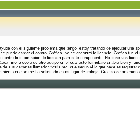
yuda con el siguiente problema que tengo, estoy tratando de ejecutar una apli
no se puede cargar el control Gráfica. No se encontró la licencia. Grafica fue 
encontro la informacion de licencia para este componente. No tiene una licenc
cx, me la copie de otro equipo en el cual este formulario si abre bien y funcio
na de sus carpetas llamado vbctrls.reg, que segun vi lo que hace es registrar
erimiento que se me ha solicitado en mi lugar de trabajo. Gracias de anteman