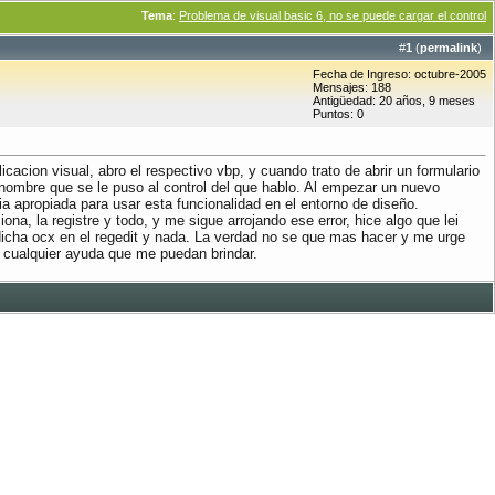
Tema
:
Problema de visual basic 6, no se puede cargar el control
#
1
(
permalink
)
Fecha de Ingreso: octubre-2005
Mensajes: 188
Antigüedad: 20 años, 9 meses
Puntos: 0
cacion visual, abro el respectivo vbp, y cuando trato de abrir un formulario
el nombre que se le puso al control del que hablo. Al empezar un nuevo
ia apropiada para usar esta funcionalidad en el entorno de diseño.
na, la registre y todo, y me sigue arrojando ese error, hice algo que lei
 dicha ocx en el regedit y nada. La verdad no se que mas hacer y me urge
o cualquier ayuda que me puedan brindar.