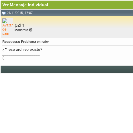
Ver Mensaje Individual
21/11/2015, 17:07
pzin
Moderata 😈
Respuesta: Problema en ruby
¿Y ese archivo existe?
__________________
(: