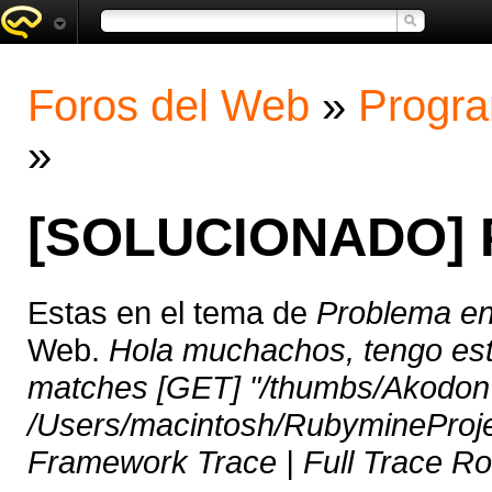
Foros del Web
»
Progra
»
[SOLUCIONADO] P
Estas en el tema de
Problema en
Web.
Hola muchachos, tengo est
matches [GET] "/thumbs/Akodon%
/Users/macintosh/RubymineProjec
Framework Trace | Full Trace Rou