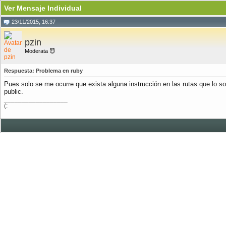
Ver Mensaje Individual
23/11/2015, 16:37
pzin
Moderata 😈
Respuesta: Problema en ruby
Pues solo se me ocurre que exista alguna instrucción en las rutas que lo s
public.
__________________
(: