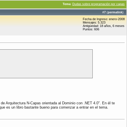
Tema
:
Dudas sobre programación por capas
#
7
(
permalink
)
Fecha de Ingreso: enero-2008
Mensajes: 5.323
Antigüedad: 18 años, 6 meses
Puntos: 606
 de Arquitectura N-Capas orientada al Dominio con .NET 4.0". En él te
que es un libro bastante bueno para comenzar a entrar en el tema.