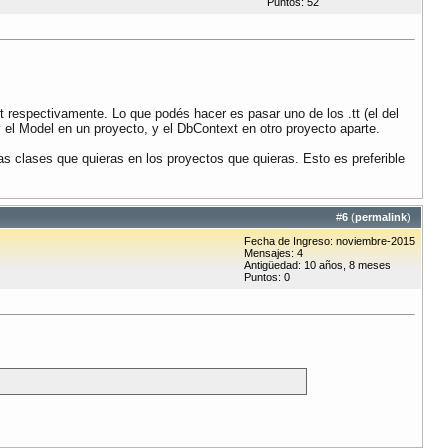
Puntos: 52
 respectivamente. Lo que podés hacer es pasar uno de los .tt (el del
y el Model en un proyecto, y el DbContext en otro proyecto aparte.
s clases que quieras en los proyectos que quieras. Esto es preferible
#
6
(
permalink
)
Fecha de Ingreso: noviembre-2015
Mensajes: 4
Antigüedad: 10 años, 8 meses
Puntos: 0