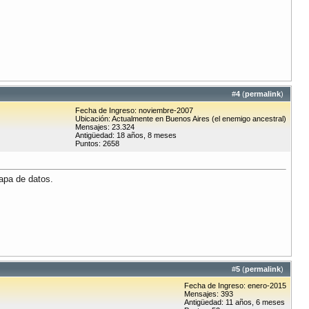
#
4
(
permalink
)
Fecha de Ingreso: noviembre-2007
Ubicación: Actualmente en Buenos Aires (el enemigo ancestral)
Mensajes: 23.324
Antigüedad: 18 años, 8 meses
Puntos: 2658
apa de datos.
#
5
(
permalink
)
Fecha de Ingreso: enero-2015
Mensajes: 393
Antigüedad: 11 años, 6 meses