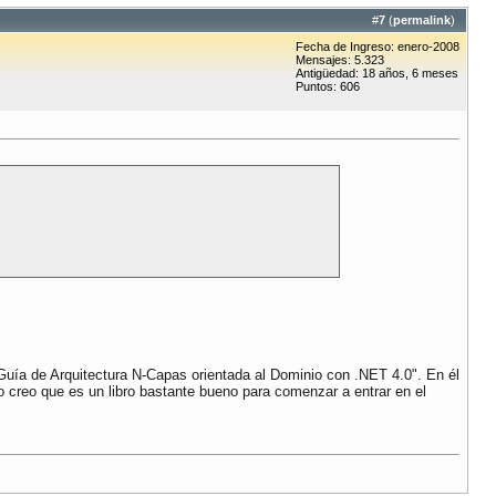
#
7
(
permalink
)
Fecha de Ingreso: enero-2008
Mensajes: 5.323
Antigüedad: 18 años, 6 meses
Puntos: 606
"Guía de Arquitectura N-Capas orientada al Dominio con .NET 4.0". En él
o creo que es un libro bastante bueno para comenzar a entrar en el