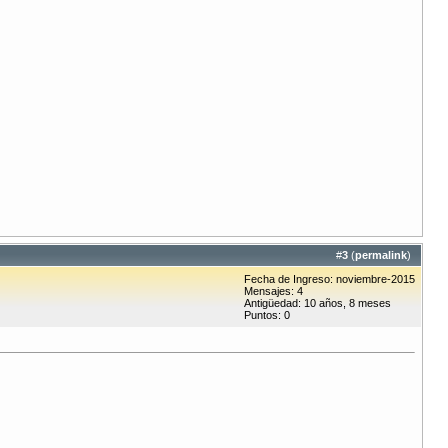
#
3
(
permalink
)
Fecha de Ingreso: noviembre-2015
Mensajes: 4
Antigüedad: 10 años, 8 meses
Puntos: 0