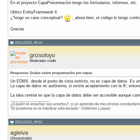
En el proyecto CapaPresentacion tengo los formularios, informes, etc.
Utilizo EntityFramework 6
¿Tengo un caos conceptual?
, ahora bien, el código lo tengo cont
Gracias
25/11/2015, 09:16
gnzsoloyo
Moderador criollo
Respuesta: Dudas sobre programación por capas
Un EDMX, desde el punto de vista estricto, no es capa de datos. Es un
La capa de datos es autónoma, si existe acoplamiento con la IF, enton
La idea central es que la capa de datos debe ser accesible aunque camb
__________________
¿A quién le enseñan sus aciertos?, si yo aprendo de mis errores constanteme
"El problema es la interfase silla-teclado." (Gillermo Luque)
25/11/2015, 09:52
agleiva
(Desactivado)