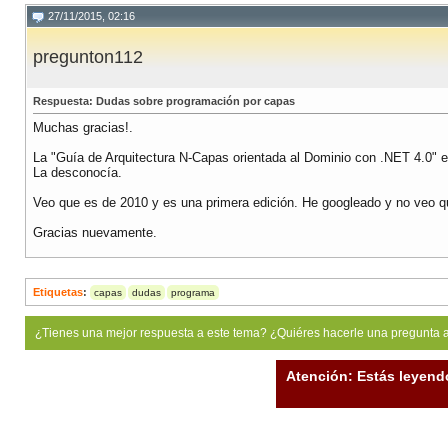
27/11/2015, 02:16
pregunton112
Respuesta: Dudas sobre programación por capas
Muchas gracias!.
La "Guía de Arquitectura N-Capas orientada al Dominio con .NET 4.0" 
La desconocía.
Veo que es de 2010 y es una primera edición. He googleado y no veo qu
Gracias nuevamente.
Etiquetas
:
capas
dudas
programa
¿Tienes una mejor respuesta a este tema? ¿Quiéres hacerle una pregunta 
Atención: Estás leyend