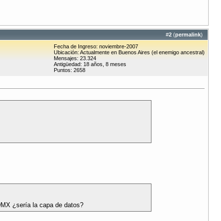
#
2
(
permalink
)
Fecha de Ingreso: noviembre-2007
Ubicación: Actualmente en Buenos Aires (el enemigo ancestral)
Mensajes: 23.324
Antigüedad: 18 años, 8 meses
Puntos: 2658
EDMX ¿sería la capa de datos?