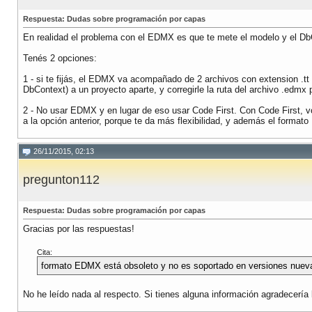
Respuesta: Dudas sobre programación por capas
En realidad el problema con el EDMX es que te mete el modelo y el DbC
Tenés 2 opciones:
1 - si te fijás, el EDMX va acompañado de 2 archivos con extension .tt
DbContext) a un proyecto aparte, y corregirle la ruta del archivo .edmx
2 - No usar EDMX y en lugar de eso usar Code First. Con Code First, vo
a la opción anterior, porque te da más flexibilidad, y además el form
26/11/2015, 02:13
pregunton112
Respuesta: Dudas sobre programación por capas
Gracias por las respuestas!
Cita:
formato EDMX está obsoleto y no es soportado en versiones nuev
No he leído nada al respecto. Si tienes alguna información agradecería 