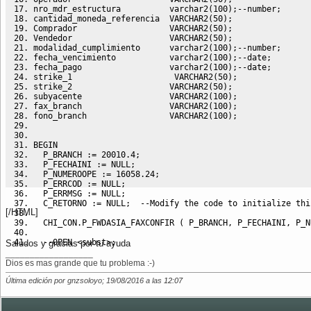
nro_mdr_estructura          varchar2
(
100
)
;
--number;
cantidad_moneda_referencia  VARCHAR2
(
50
)
;
Comprador                   VARCHAR2
(
50
)
;
Vendedor                    VARCHAR2
(
50
)
;
modalidad_cumplimiento      varchar2
(
100
)
;
--number;
fecha_vencimiento           varchar2
(
100
)
;
--date;
fecha_pago                  varchar2
(
100
)
;
--date;
strike_1                     VARCHAR2
(
50
)
;
strike_2                    VARCHAR2
(
50
)
;
subyacente                  VARCHAR2
(
100
)
;
fax_branch                  VARCHAR2
(
100
)
;
fono_branch                 VARCHAR2
(
100
)
;
BEGIN
  P_BRANCH :
=
20010.4
;
  P_FECHAINI :
=
NULL
;
  P_NUMEROOPE :
=
16058.24
;
  P_ERRCOD :
=
NULL
;
  P_ERRMSG :
=
NULL
;
  C_RETORNO :
=
NULL
;  
--Modify the code to initialize thi
[/HTML]
  CHI_CON
.
P_FWDASIA_FAXCONFIR 
(
 P_BRANCH
,
 P_FECHAINI
,
 P_N
--OPEN <subst>;
Saludos y gracias por tu ayuda
OPEN
 C_RETORNO;
__________________
  LOOP
Dios es mas grande que tu problema :-)
     FETCH C_RETORNO 
INTO
  numero_mdr
,
numero_murex
,
branch
Última edición por gnzsoloyo; 19/08/2016 a las
                           cantidad_moneda_referencia
12:07
,
Com
                           fecha_vencimiento
,
fecha_pago
,
s
     EXIT 
WHEN
 C_RETORNO%NOTFOUND;
    DBMS_OUTPUT
.
PUT_LINE
(
'I got here:'
||
 numero_mdr
)
;   