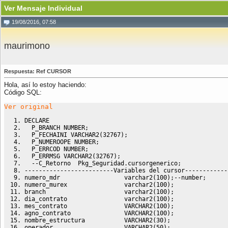
Ver Mensaje Individual
19/08/2016, 07:58
maurimono
Respuesta: Ref CURSOR
Hola, así lo estoy haciendo:
Código SQL:
Ver original
DECLARE
  P_BRANCH 
NUMBER
;
  P_FECHAINI VARCHAR2
(
32767
)
;
  P_NUMEROOPE 
NUMBER
;
  P_ERRCOD 
NUMBER
;
  P_ERRMSG VARCHAR2
(
32767
)
;
--C_Retorno  Pkg_Seguridad.cursorgenerico;
-------------------------Variables del cursor------------
numero_mdr                  varchar2
(
100
)
;
--number;
numero_murex                varchar2
(
100
)
;
branch                      varchar2
(
100
)
;
dia_contrato                varchar2
(
100
)
;
mes_contrato                VARCHAR2
(
100
)
;
agno_contrato               VARCHAR2
(
100
)
;
nombre_estructura           VARCHAR2
(
30
)
;
operador                    VARCHAR2
(
50
)
;