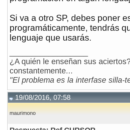
AND
 trunc
(
tradedate_1
)
=
 decode
(
p_NumeroOpe
AND
 PK_STRUCTURE 
=
 decode
(
p_NumeroOpe
,
0
,
 P
Si va a otro SP, debes poner es
   P_ERRMSG :
=
'OK'
;
programáticamente, tendrás que
   P_ERRCOD :
=
0
;
 Exception 
WHEN
 NO_DATA_FOUND 
THEN
lenguaje que usarás.
   P_ERRCOD :
=
 SQLCODE;
__________________
   P_ERRMSG :
=
 SQLERRM;
¿A quién le enseñan sus aciertos?
WHEN
 OTHERS 
THEN
   P_ERRCOD :
=
 SQLCODE;
constantemente...
   P_ERRMSG :
=
 SUBSTR
(
SQLERRM
,
200
)
;
"El problema es la interfase silla-
END
 P_FWDASIA_FAXCONFIR;
19/08/2016, 07:58
maurimono