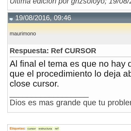
Última edición por gnzsoloyo; 19/08
fono_branch                 VARCHAR2
(
100
)
;
19/08/2016, 09:46
BEGIN
maurimono
  P_BRANCH :
=
20010.4
;
  P_FECHAINI :
=
NULL
;
Respuesta: Ref CURSOR
  P_NUMEROOPE :
=
16058.24
;
Al final el tema es que no hay
  P_ERRCOD :
=
NULL
;
que el procedimiento lo deja abi
  P_ERRMSG :
=
NULL
;
  C_RETORNO :
=
NULL
;  
--Modify the code to initialize
close cursor.
__________________
  CHI_CON
.
P_FWDASIA_FAXCONFIR 
(
 P_BRANCH
,
 P_FECHAINI
,
Dios es mas grande que tu proble
--OPEN <subst>;
OPEN
 C_RETORNO;
  LOOP
Etiquetas
:
cursor
estructura
ref