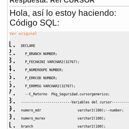
Respuesta: Ref CURSOR
Hola, así lo estoy haciendo:
Código SQL:
Ver original
DECLARE
  P_BRANCH 
NUMBER
;
  P_FECHAINI VARCHAR2
(
32767
)
;
  P_NUMEROOPE 
NUMBER
;
  P_ERRCOD 
NUMBER
;
  P_ERRMSG VARCHAR2
(
32767
)
;
--C_Retorno  Pkg_Seguridad.cursorgenerico;
-------------------------Variables del cursor--------
numero_mdr                  varchar2
(
100
)
;
--number;
numero_murex                varchar2
(
100
)
;
branch                      varchar2
(
100
)
;