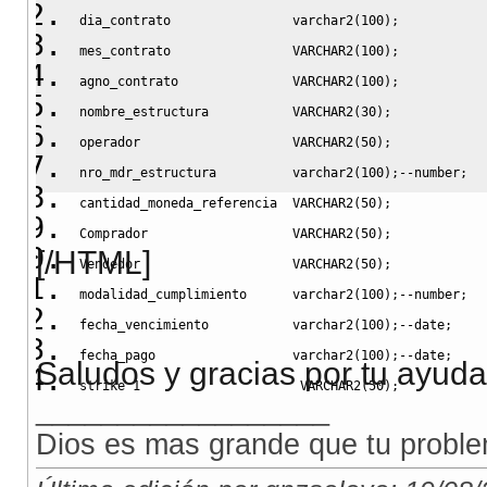
dia_contrato                varchar2
(
100
)
;
mes_contrato                VARCHAR2
(
100
)
;
agno_contrato               VARCHAR2
(
100
)
;
nombre_estructura           VARCHAR2
(
30
)
;
operador                    VARCHAR2
(
50
)
;
nro_mdr_estructura          varchar2
(
100
)
;
--number;
cantidad_moneda_referencia  VARCHAR2
(
50
)
;
Comprador                   VARCHAR2
(
50
)
;
[/HTML]
Vendedor                    VARCHAR2
(
50
)
;
modalidad_cumplimiento      varchar2
(
100
)
;
--number;
fecha_vencimiento           varchar2
(
100
)
;
--date;
fecha_pago                  varchar2
(
100
)
;
--date;
Saludos y gracias por tu ayuda
strike_1                     VARCHAR2
(
50
)
;
__________________
strike_2                    VARCHAR2
(
50
)
;
Dios es mas grande que tu proble
subyacente                  VARCHAR2
(
100
)
;
fax_branch                  VARCHAR2
(
100
)
;