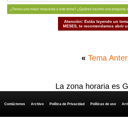
     FETCH C_RETORNO 
INTO
  numero_mdr
,
numero_murex
,
br
¿Tienes una mejor respuesta a este tema? ¿Quiéres hacerle una pregunta 
                           cantidad_moneda_referencia
Atención: Estás leyendo un tema
                           fecha_vencimiento
,
fecha_pa
MESES, te recomendamos abrir un
     EXIT 
WHEN
 C_RETORNO%NOTFOUND;
    DBMS_OUTPUT
.
PUT_LINE
(
'I got here:'
||
 numero_mdr
)
END
 LOOP;
  close C_RETORNO;
«
Tema Anter
  COMMIT; 
END
;
La zona horaria es G
Contáctenos
-
Archivo
-
Política de Privacidad
-
Políticas de uso
-
Arr