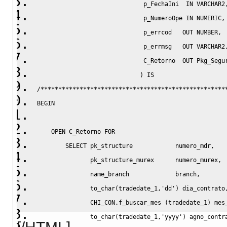
                              p_FechaIni  
IN
 VARCHAR2
                              p_NumeroOpe 
IN
NUMERIC
,
                              p_errcod   
OUT
NUMBER
,
                              p_errmsg   
OUT
 VARCHAR2
                              C_Retorno  
OUT
 Pkg_Segu
)
IS
/****************************************************
BEGIN
OPEN
 C_Retorno 
FOR
SELECT
 pk_structure            numero_mdr
,
               pk_structure_murex      numero_murex
,
               name_branch             branch
,
               to_char
(
tradedate_1
,
'dd'
)
 dia_contrato
               CHI_CON
.
f_buscar_mes 
(
tradedate_1
)
 mes
               to_char
(
tradedate_1
,
'yyyy'
)
 agno_contr