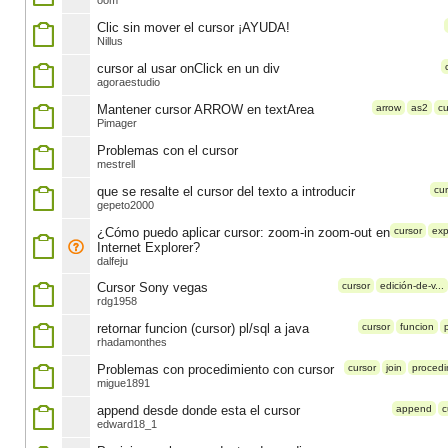
oom
Clic sin mover el cursor ¡AYUDA!
Nillus
cursor al usar onClick en un div
agoraestudio
Mantener cursor ARROW en textArea
arrow
as2
cu
Pimager
Problemas con el cursor
mestrell
que se resalte el cursor del texto a introducir
cur
gepeto2000
¿Cómo puedo aplicar cursor: zoom-in zoom-out en
cursor
exp
Internet Explorer?
dalfeju
Cursor Sony vegas
cursor
edición-de-v...
rdg1958
retornar funcion (cursor) pl/sql a java
cursor
funcion
p
rhadamonthes
Problemas con procedimiento con cursor
cursor
join
procedi
migue1891
append desde donde esta el cursor
append
c
edward18_1