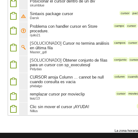
Posicionar el cursor dentro de un div
skumblue
Sintaxis package cursor
cursor
pac
Darsk
Problema con handler cursor en Store
campo
cursor
procedure.
rjulio21
[SOLUCIONADO]
Cursor no termina análisis
campos
cursor
en última fila
Master_gdl
[SOLUCIONADO]
Obtener conjunto de filas
conjunto
curso
para un cursor con sp_executesql
Pelydas
CURSOR arroja Column ... cannot be null
column
cuand
cuando consulta es vacia
phidalgo
remplazar cursor por movieclip
cursor
moviec
laaz13
Clic sin mover el cursor ¡AYUDA!
Nillus
La zona horaria