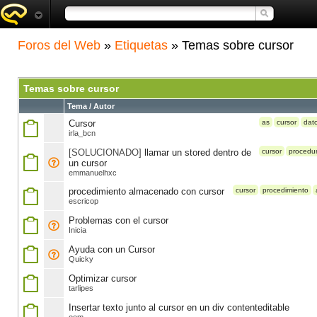
Foros del Web
»
Etiquetas
» Temas sobre cursor
Temas sobre cursor
Tema / Autor
Cursor
as
cursor
dat
irla_bcn
[SOLUCIONADO]
llamar un stored dentro de
cursor
procedu
un cursor
emmanuelhxc
procedimiento almacenado con cursor
cursor
procedimiento
escricop
Problemas con el cursor
Inicia
Ayuda con un Cursor
Quicky
Optimizar cursor
tarlipes
Insertar texto junto al cursor en un div contenteditable