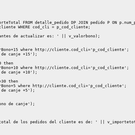
orteTotal FROM detalle_pedido DP JOIN pedido P ON p.num_p
liente WHERE cod_cli = p_cod_cliente;

ntes de actualizar es: ' || v_valorbono);

rBono+15 where http://cliente.cod_cli='p_cod_cliente';

de canje +15');

 then

rBono+10 where http://cliente.cod_cli='p_cod_cliente';

de canje +10');

30 then

rBono+5 where http://cliente.cod_cli='p_cod_cliente';

de canje +5');

no de canje');

total de los pedidos del cliente es de: ' || v_importetot