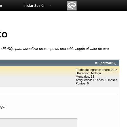
e
Iniciar Sesión
to
e PL/SQL para actualizar un campo de una tabla según el valor de otro
#
1
(
permalink
)
Fecha de Ingreso: enero-2014
Ubicación: Málaga
Mensajes: 13
Antigüedad: 12 años, 6 meses
Puntos: 0
igo: