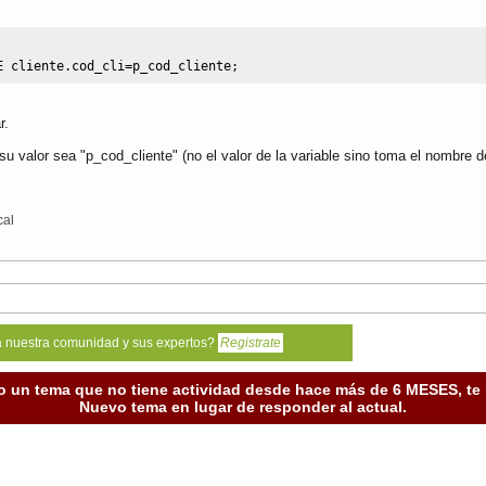
E
 cliente
.
cod_cli
=
p_cod_cliente;
r.
u valor sea "p_cod_cliente" (no el valor de la variable sino toma el nombre de
cal
a nuestra comunidad y sus expertos?
Registrate
o un tema que no tiene actividad desde hace más de 6 MESES, t
Nuevo tema en lugar de responder al actual.