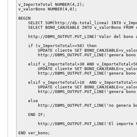
v_ImporteTotal NUMBER(4,2);

v_valorBono NUMBER(4,0);

BEGIN

    SELECT SUM(http://dp.total_linea) INTO v_Imp
    SELECT BONO_CANJEABLE INTO v_valorBono FROM c
    http://DBMS_OUTPUT.PUT_LINE('Valor del bono a
    if (v_ImporteTotal>=50) then

        UPDATE cliente SET BONO_CANJEABLE=v_valo
        http://DBMS_OUTPUT.PUT_LINE('genera bono 
    elsif v_ImporteTotal>30 AND v_ImporteTotal<50
        UPDATE cliente SET BONO_CANJEABLE=v_valo
        http://DBMS_OUTPUT.PUT_LINE('genera bono 
    elsif v_ImporteTotal>10  AND v_ImporteTotal<=
        UPDATE cliente SET BONO_CANJEABLE=v_valo
        http://DBMS_OUTPUT.PUT_LINE('genera bono 
    else

        http://DBMS_OUTPUT.PUT_LINE('no genera bo
    END IF;

        http://DBMS_OUTPUT.PUT_LINE('El importe 