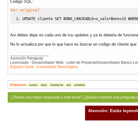
Código SQL:
Ver original
UPDATE
 cliente 
SET
 BONO_CANJEABLE
=
v_valorBono
+
15
WHER
Asi debes dejar en cada uno de tus updates y ya te deberia de funciona
No lo actualiza por que lo que hace es buscar un codigo de cliente que s
__________________
Asunción Paraguay
Licenciado - Desarrollador Web - Lider de Proyecto/Desarrollador Banco Lo
Espacio Geek - Comunidad Tecnologica
Etiquetas
:
cursor
date
mediante
set
variable
¿Tienes una mejor respuesta a este tema? ¿Quiéres hacerle una pregunta 
Atención: Estás leyend