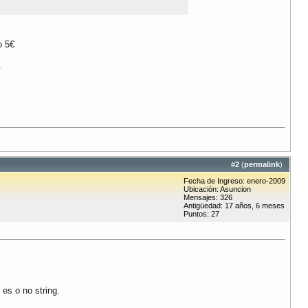
o 5€
.
#
2
(
permalink
)
Fecha de Ingreso: enero-2009
Ubicación: Asuncion
Mensajes: 326
Antigüedad: 17 años, 6 meses
Puntos: 27
 es o no string.