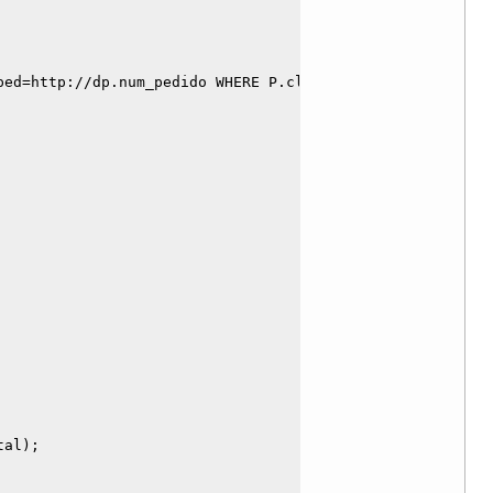
ed=http://dp.num_pedido WHERE P.cliente=p_cod_cliente;

al);
