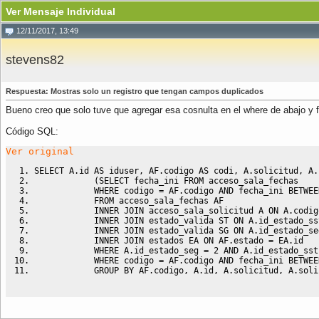
Ver Mensaje Individual
12/11/2017, 13:49
stevens82
Respuesta: Mostras solo un registro que tengan campos duplicados
Bueno creo que solo tuve que agregar esa cosnulta en el where de abajo y f
Código SQL:
Ver original
SELECT
 A
.
id 
AS
 iduser
,
 AF
.
codigo 
AS
 codi
,
 A
.
solicitud
,
 A
.
(
SELECT
 fecha_ini 
FROM
 acceso_sala_fechas
WHERE
 codigo 
=
 AF
.
codigo 
AND
 fecha_ini 
BETWEE
FROM
 acceso_sala_fechas AF
INNER
JOIN
 acceso_sala_solicitud A 
ON
 A
.
codig
INNER
JOIN
 estado_valida ST 
ON
 A
.
id_estado_ss
INNER
JOIN
 estado_valida SG 
ON
 A
.
id_estado_se
INNER
JOIN
 estados EA 
ON
 AF
.
estado 
=
 EA
.
id
WHERE
 A
.
id_estado_seg 
=
2
AND
 A
.
id_estado_sst
WHERE
 codigo 
=
 AF
.
codigo 
AND
 fecha_ini 
BETWEE
GROUP
BY
 AF
.
codigo
,
 A
.
id
,
 A
.
solicitud
,
 A
.
soli