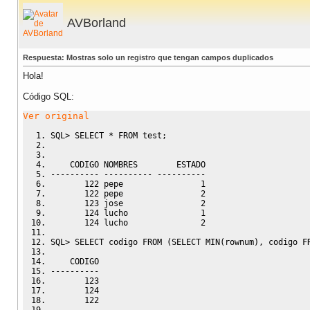
AVBorland
Respuesta: Mostras solo un registro que tengan campos duplicados
Hola!
Código SQL:
Ver original
SQL
>
SELECT
*
FROM
 test;
    CODIGO NOMBRES        ESTADO
---------- ---------- ----------
122
 pepe                
1
122
 pepe                
2
123
 jose                
2
124
 lucho               
1
124
 lucho               
2
SQL
>
SELECT
 codigo 
FROM
(
SELECT
MIN
(
rownum
)
,
 codigo 
F
    CODIGO
----------
123
124
122