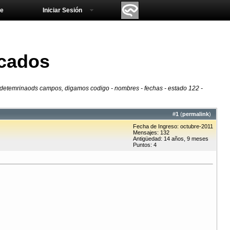
e
Iniciar Sesión
icados
n detemrinaods campos, digamos codigo - nombres - fechas - estado 122 -
#
1
(
permalink
)
Fecha de Ingreso: octubre-2011
Mensajes: 132
Antigüedad: 14 años, 9 meses
Puntos: 4