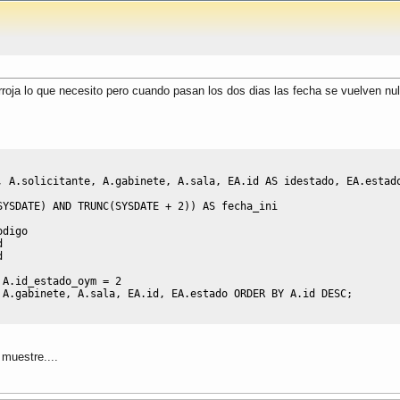
rroja lo que necesito pero cuando pasan los dos dias las fecha se vuelven n
,
 A
.
solicitante
,
 A
.
gabinete
,
 A
.
sala
,
 EA
.
id 
AS
 idestado
,
 EA
.
estad
SYSDATE
)
AND
 TRUNC
(
SYSDATE 
+
2
)
)
AS
 fecha_ini
odigo
d
d
 A
.
id_estado_oym 
=
2
 A
.
gabinete
,
 A
.
sala
,
 EA
.
id
,
 EA
.
estado 
ORDER
BY
 A
.
id 
DESC
;
muestre....