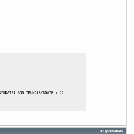
SYSDATE
)
AND
 TRUNC
(
SYSDATE 
+
2
)
#
2
(
permalink
)