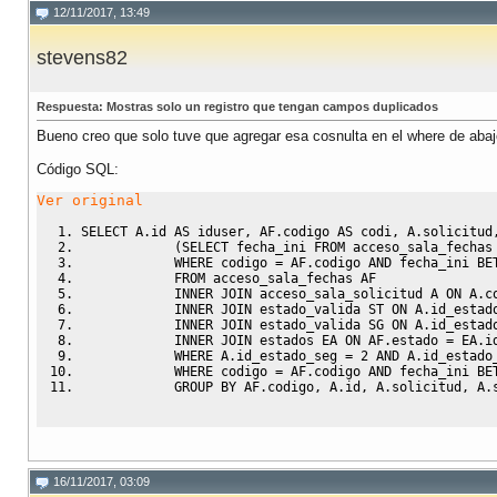
12/11/2017, 13:49
stevens82
Respuesta: Mostras solo un registro que tengan campos duplicados
Bueno creo que solo tuve que agregar esa cosnulta en el where de abajo
Código SQL:
Ver original
SELECT
 A
.
id 
AS
 iduser
,
 AF
.
codigo 
AS
 codi
,
 A
.
solicitud
(
SELECT
 fecha_ini 
FROM
 acceso_sala_fechas
WHERE
 codigo 
=
 AF
.
codigo 
AND
 fecha_ini 
BE
FROM
 acceso_sala_fechas AF
INNER
JOIN
 acceso_sala_solicitud A 
ON
 A
.
c
INNER
JOIN
 estado_valida ST 
ON
 A
.
id_estad
INNER
JOIN
 estado_valida SG 
ON
 A
.
id_estad
INNER
JOIN
 estados EA 
ON
 AF
.
estado 
=
 EA
.
i
WHERE
 A
.
id_estado_seg 
=
2
AND
 A
.
id_estado
WHERE
 codigo 
=
 AF
.
codigo 
AND
 fecha_ini 
BE
GROUP
BY
 AF
.
codigo
,
 A
.
id
,
 A
.
solicitud
,
 A
.
16/11/2017, 03:09