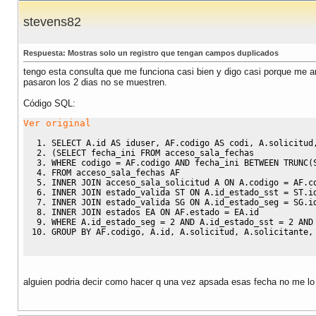
stevens82
Respuesta: Mostras solo un registro que tengan campos duplicados
tengo esta consulta que me funciona casi bien y digo casi porque me a
pasaron los 2 dias no se muestren.
Código SQL:
Ver original
SELECT
 A
.
id 
AS
 iduser
,
 AF
.
codigo 
AS
 codi
,
 A
.
solicitud
(
SELECT
 fecha_ini 
FROM
 acceso_sala_fechas
WHERE
 codigo 
=
 AF
.
codigo 
AND
 fecha_ini 
BETWEEN
 TRUNC
(
FROM
 acceso_sala_fechas AF
INNER
JOIN
 acceso_sala_solicitud A 
ON
 A
.
codigo 
=
 AF
.
c
INNER
JOIN
 estado_valida ST 
ON
 A
.
id_estado_sst 
=
 ST
.
i
INNER
JOIN
 estado_valida SG 
ON
 A
.
id_estado_seg 
=
 SG
.
i
INNER
JOIN
 estados EA 
ON
 AF
.
estado 
=
 EA
.
id
WHERE
 A
.
id_estado_seg 
=
2
AND
 A
.
id_estado_sst 
=
2
AND
GROUP
BY
 AF
.
codigo
,
 A
.
id
,
 A
.
solicitud
,
 A
.
solicitante
,
alguien podria decir como hacer q una vez apsada esas fecha no me lo 