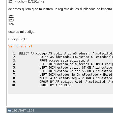
124 - lucho - 11/11/17 - 2
de estos quiero q se muestren un registro de los duplicados no importa 
122
123
124
este es mi codigo:
Código SQL:
Ver original
SELECT
 AF
.
codigo 
AS
 codi
,
 A
.
id 
AS
 iduser
,
 A
.
solicitud
            EA
.
id 
AS
 idestado
,
 EA
.
estado 
AS
 estadosal
FROM
 acceso_sala_solicitud A
LEFT
JOIN
 acceso_sala_fechas AF 
ON
 A
.
codi
LEFT
JOIN
 estado_valida ST 
ON
 A
.
id_estado
LEFT
JOIN
 estado_valida SG 
ON
 A
.
id_estado
LEFT
JOIN
 estados EA 
ON
 AF
.
estado 
=
 EA
.
id
WHERE
 A
.
id_estado_seg 
=
2
AND
 A
.
id_estado
GROUP
BY
 AF
.
codigo
,
 A
.
id
,
 A
.
solicitud
,
 A
.
ORDER
BY
 A
.
id 
DESC
;
12/11/2017, 13:33