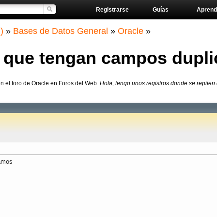
Registrarse
Guías
Aprend
)
»
Bases de Datos General
»
Oracle
»
o que tengan campos dupl
n el foro de Oracle en Foros del Web.
Hola, tengo unos registros donde se repite
gamos