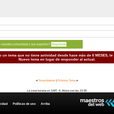
a nuestra comunidad y sus expertos?
Registrate
o un tema que no tiene actividad desde hace más de 6 MESES, t
Nuevo tema en lugar de responder al actual.
«
Tema Anterior
|
Próximo Tema
»
La zona horaria es GMT -6. Ahora son las 23:38.
acidad
-
Políticas de uso
-
Arriba