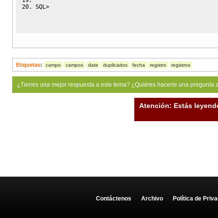
SQL
>
Etiquetas
:
campo
campos
date
duplicados
fecha
registro
registros
¿Tienes una mejor respuesta a este tema? ¿Quiéres hacerle una pregunta 
Atención: Estás leyend
Contáctenos
-
Archivo
-
Política de Priv