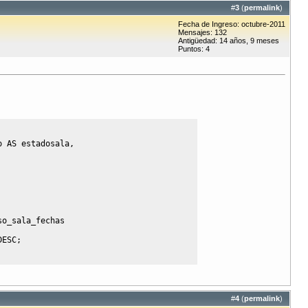
#
3
(
permalink
)
Fecha de Ingreso: octubre-2011
Mensajes: 132
Antigüedad: 14 años, 9 meses
Puntos: 4
o 
AS
 estadosala
,
so_sala_fechas
DESC
;
#
4
(
permalink
)