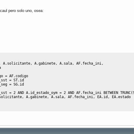
caul pero solo uno, osea:
,
 A
.
solicitante
,
 A
.
gabinete
,
 A
.
sala
,
 AF
.
fecha_ini
,
a
go 
=
 AF
.
codigo
_sst 
=
 ST
.
id
_seg 
=
 SG
.
id
_sst 
=
2
AND
 A
.
id_estado_oym 
=
2
AND
 AF
.
fecha_ini 
BETWEEN
 TRUNC
(
solicitante
,
 A
.
gabinete
,
 A
.
sala
,
 AF
.
fecha_ini
,
 EA
.
id
,
 EA
.
estado