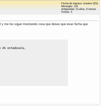
Fecha de Ingreso: octubre-2011
Mensajes: 132
Antigüedad: 14 años, 9 meses
Puntos: 4
ull y me los sigue mostrando cosa que deseo que esas fecha que
o 
AS
 estadosala
,