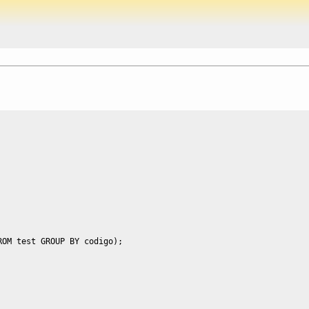
ROM
 test 
GROUP
BY
 codigo
)
;