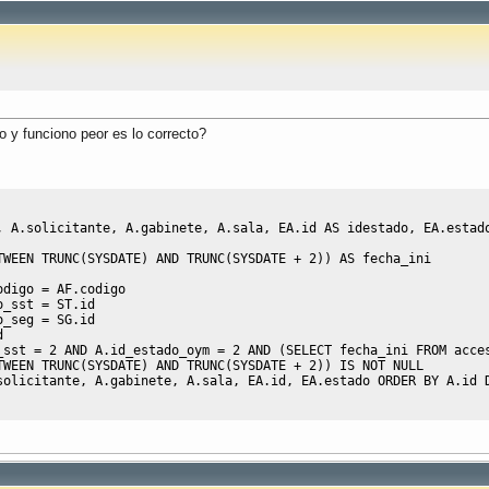
 y funciono peor es lo correcto?
,
 A
.
solicitante
,
 A
.
gabinete
,
 A
.
sala
,
 EA
.
id 
AS
 idestado
,
 EA
.
estad
TWEEN
 TRUNC
(
SYSDATE
)
AND
 TRUNC
(
SYSDATE 
+
2
)
)
AS
 fecha_ini
odigo 
=
 AF
.
codigo
o_sst 
=
 ST
.
id
o_seg 
=
 SG
.
id
d
_sst 
=
2
AND
 A
.
id_estado_oym 
=
2
AND
(
SELECT
 fecha_ini 
FROM
 acce
TWEEN
 TRUNC
(
SYSDATE
)
AND
 TRUNC
(
SYSDATE 
+
2
)
)
IS
NOT
NULL
solicitante
,
 A
.
gabinete
,
 A
.
sala
,
 EA
.
id
,
 EA
.
estado 
ORDER
BY
 A
.
id 