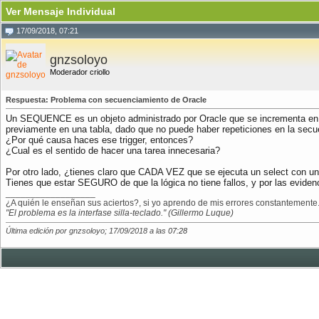
Ver Mensaje Individual
17/09/2018, 07:21
gnzsoloyo
Moderador criollo
Respuesta: Problema con secuenciamiento de Oracle
Un SEQUENCE es un objeto administrado por Oracle que se incrementa en cad
previamente en una tabla, dado que no puede haber repeticiones en la secue
¿Por qué causa haces ese trigger, entonces?
¿Cual es el sentido de hacer una tarea innecesaria?
Por otro lado, ¿tienes claro que CADA VEZ que se ejecuta un select con u
Tienes que estar SEGURO de que la lógica no tiene fallos, y por las eviden
__________________
¿A quién le enseñan sus aciertos?, si yo aprendo de mis errores constantemente.
"El problema es la interfase silla-teclado." (Gillermo Luque)
Última edición por gnzsoloyo; 17/09/2018 a las
07:28