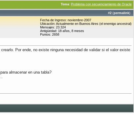
Tema
:
Problema con secuenciamiento de Oracle
#
2
(
permalink
)
Fecha de Ingreso: noviembre-2007
Ubicación: Actualmente en Buenos Aires (el enemigo ancestral)
Mensajes: 23.324
Antigüedad: 18 años, 8 meses
Puntos: 2658
arlo. Por ende, no existe ninguna necesidad de validar si el valor existe
 para almacenar en una tabla?
..