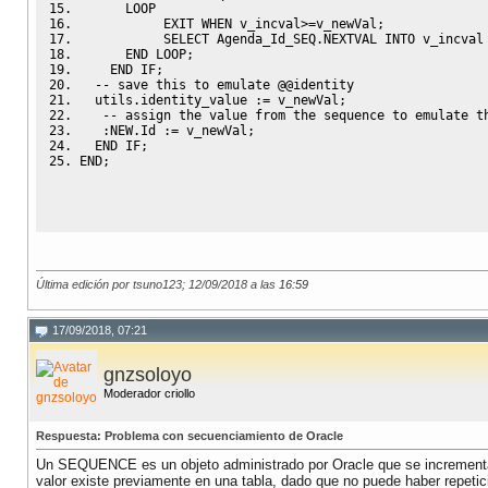
      LOOP
           EXIT 
WHEN
 v_incval
>=
v_newVal;
SELECT
 Agenda_Id_SEQ
.
NEXTVAL
INTO
 v_incval
END
 LOOP;
END
IF
;
-- save this to emulate @@identity
  utils
.
identity_value :
=
 v_newVal; 
-- assign the value from the sequence to emulate t
   :
NEW
.
Id :
=
 v_newVal;
END
IF
;
END
;
Última edición por tsuno123; 12/09/2018 a las
16:59
17/09/2018, 07:21
gnzsoloyo
Moderador criollo
Respuesta: Problema con secuenciamiento de Oracle
Un SEQUENCE es un objeto administrado por Oracle que se incrementa e
valor existe previamente en una tabla, dado que no puede haber repetic