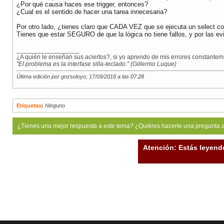
¿Por qué causa haces ese trigger, entonces?
¿Cual es el sentido de hacer una tarea innecesaria?
Por otro lado, ¿tienes claro que CADA VEZ que se ejecuta un select c
Tienes que estar SEGURO de que la lógica no tiene fallos, y por las ev
__________________
¿A quién le enseñan sus aciertos?, si yo aprendo de mis errores constanteme
"El problema es la interfase silla-teclado." (Gillermo Luque)
Última edición por gnzsoloyo; 17/09/2018 a las
07:28
Etiquetas
:
Ninguno
¿Tienes una mejor respuesta a este tema? ¿Quiéres hacerle una pregunta 
Atención: Estás leyend