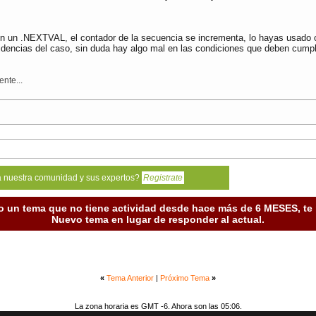
on un .NEXTVAL, el contador de la secuencia se incrementa, lo hayas usado 
idencias del caso, sin duda hay algo mal en las condiciones que deben cumpli
nte...
a nuestra comunidad y sus expertos?
Registrate
o un tema que no tiene actividad desde hace más de 6 MESES, t
Nuevo tema en lugar de responder al actual.
«
Tema Anterior
|
Próximo Tema
»
La zona horaria es GMT -6. Ahora son las 05:06.