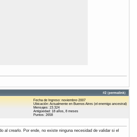
#
2
(
permalink
)
Fecha de Ingreso: noviembre-2007
Ubicación: Actualmente en Buenos Aires (el enemigo ancestral)
Mensajes: 23.324
Antigüedad: 18 años, 8 meses
Puntos: 2658
l crearlo. Por ende, no existe ninguna necesidad de validar si el