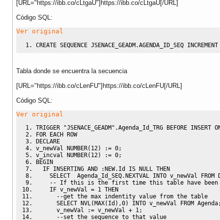
[URL="https://ibb.co/cLtgaU"]https://ibb.co/cLtgaU[/URL]
Código SQL:
Ver original
CREATE
SEQUENCE
 JSENACE_GEADM
.
AGENDA_ID_SEQ 
INCREMENT
Tabla donde se encuentra la secuencia
[URL="https://ibb.co/cLenFU"]https://ibb.co/cLenFU[/URL]
Código SQL:
Ver original
TRIGGER
"JSENACE_GEADM"
.
Agenda_Id_TRG 
BEFORE
INSERT
O
FOR
 EACH 
ROW
DECLARE
v_newVal 
NUMBER
(
12
)
 :
=
0
;
v_incval 
NUMBER
(
12
)
 :
=
0
;
BEGIN
IF
 INSERTING 
AND
 :
NEW
.
Id 
IS
NULL
THEN
SELECT
  Agenda_Id_SEQ
.
NEXTVAL
INTO
 v_newVal 
FROM
 
-- If this is the first time this table have been
IF
 v_newVal 
=
1
THEN
--get the max indentity value from the table
SELECT
 NVL
(
MAX
(
Id
)
,
0
)
INTO
 v_newVal 
FROM
 Agenda
      v_newVal :
=
 v_newVal 
+
1
;
--set the sequence to that value