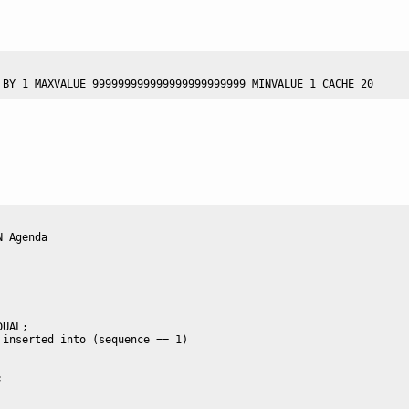
BY
1
 MAXVALUE 
999999999999999999999999
 MINVALUE 
1
 CACHE 
20
N
 Agenda
DUAL;
 inserted into (sequence == 1)
;