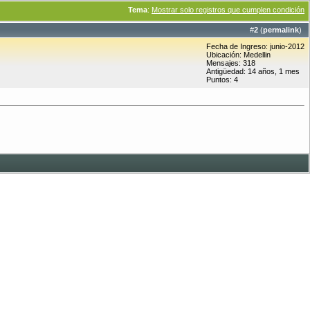
Tema
:
Mostrar solo registros que cumplen condición
#
2
(
permalink
)
Fecha de Ingreso: junio-2012
Ubicación: Medellin
Mensajes: 318
Antigüedad: 14 años, 1 mes
Puntos: 4