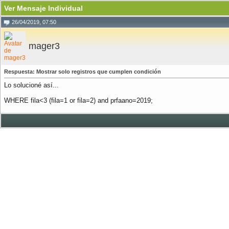
Ver Mensaje Individual
26/04/2019, 07:50
mager3
Respuesta: Mostrar solo registros que cumplen condición
Lo solucioné así...
WHERE fila<3 (fila=1 or fila=2) and prfaano=2019;