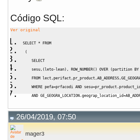
Código SQL:
Ver original
SELECT
*
FROM
(
SELECT
    sesu
,
(
leto
-
lean
)
,
ROW_NUMBER
(
)
OVER
(
partition 
BY
FROM
 lect
,
perifact
,
pr_product
,
AB_ADDRESS
,
GE_GEOGR
WHERE
 pefa
=
prfacodi 
AND
 sesu
=
pr_product
.
product_i
AND
 GE_GEOGRA_LOCATION
.
geograp_location_id
=
AB_ADD
AND
 prfacicl
=
:ID
AND
 oble 
NOT
IN
(
53
)
26/04/2019, 07:50
)
 t1
WHERE
 fila
<
3
;
mager3