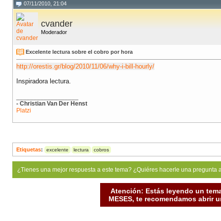
07/11/2010, 21:04
cvander
Moderador
Excelente lectura sobre el cobro por hora
http://orestis.gr/blog/2010/11/06/why-i-bill-hourly/
Inspiradora lectura.
__________________
- Christian Van Der Henst
Platzi
Etiquetas
:
excelente
lectura
cobros
¿Tienes una mejor respuesta a este tema? ¿Quiéres hacerle una pregunta 
Atención: Estás leyendo un tema
MESES, te recomendamos abrir un