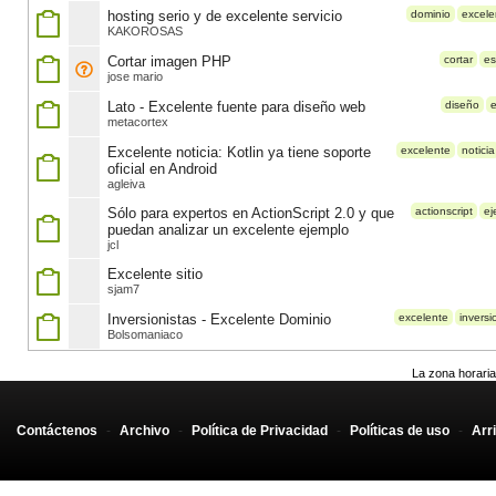
hosting serio y de excelente servicio
dominio
excele
KAKOROSAS
Cortar imagen PHP
cortar
es
jose mario
Lato - Excelente fuente para diseño web
diseño
e
metacortex
Excelente noticia: Kotlin ya tiene soporte
excelente
noticia
oficial en Android
agleiva
Sólo para expertos en ActionScript 2.0 y que
actionscript
ej
puedan analizar un excelente ejemplo
jcl
Excelente sitio
sjam7
Inversionistas - Excelente Dominio
excelente
inversi
Bolsomaniaco
La zona horaria
Contáctenos
-
Archivo
-
Política de Privacidad
-
Políticas de uso
-
Arr