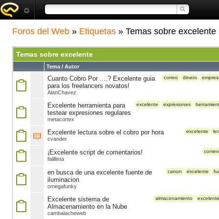
Foros del Web
»
Etiquetas
» Temas sobre excelente
Temas sobre excelente
Tema / Autor
Cuanto Cobro Por ....? Excelente guia
correo
dinero
empres
para los freelancers novatos!
AlanChavez
Excelente herramienta para
excelente
expresiones
herramien
testear expresiones regulares
metacortex
Excelente lectura sobre el cobro por hora
excelente
le
cvander
¡Excelente script de comentarios!
coment
falillista
en busca de una excelente fuente de
canon
excelente
fu
iluminacion
omegafunky
Excelente sistema de
almacenamiento
excelent
Almacenamiento en la Nube
cambalacheweb