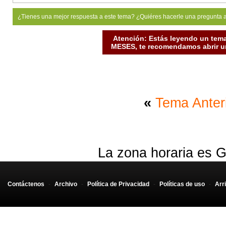
¿Tienes una mejor respuesta a este tema? ¿Quiéres hacerle una pregunta 
Atención: Estás leyendo un tema
MESES, te recomendamos abrir un
«
Tema Anter
La zona horaria es G
Contáctenos
-
Archivo
-
Política de Privacidad
-
Políticas de uso
-
Arr