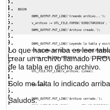
BEGIN
        DBMS_OUTPUT
.
PUT_LINE
(
'Creando archivo...'
)
;
        v_archivo :
=
 UTL_FILE
.
FOPEN
(
'DIRECTORIO914'
,
        DBMS_OUTPUT
.
PUT_LINE
(
'Archivo creado.'
)
;
        DBMS_OUTPUT
.
PUT_LINE
(
'Leyendo la tabla y escr
Lo que hace arriba es leer ta
FOR
 COLUMNA 
IN
(
SELECT
*
FROM
 SYSTEM
.
PROVINCI
crear un archivo llamado PROV
        Linea :
=
 COLUMNA
.
PROVINCIA 
||
'|'
||
 COLUMNA
.
de la tabla en dicho archivo.
        UTL_FILE
.
PUT_LINE
(
v_archivo
,
 Linea
)
;
Solo me falta lo indicado arriba
END
 LOOP;
Saludos.
        DBMS_OUTPUT
.
PUT_LINE
(
'Archivo cerrado.'
)
;
        DBMS_OUTPUT
.
PUT_LINE
(
'------ FIN DE IMPRESION