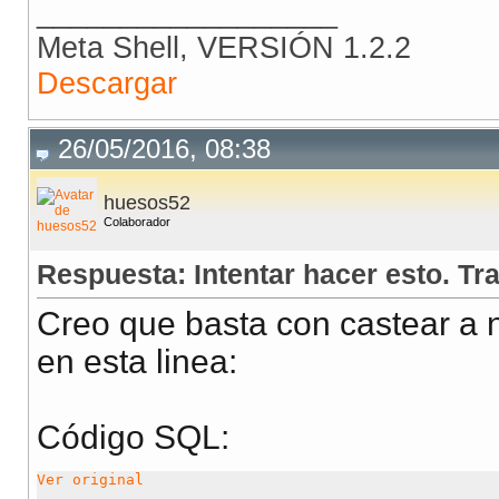
__________________
Meta Shell, VERSIÓN 1.2.2
        UTL_FILE
.
FCLOSE
(
v_archivo
)
;
Descargar
        EXCEPTION
WHEN
 OTHERS 
THEN
26/05/2016, 08:38
                        DBMS_OUTPUT
.
PUT_LINE
(
SQLERRM
)
END
;
huesos52
Colaborador
/
Respuesta: Intentar hacer esto. Tr
Creo que basta con castear a
en esta linea:
Código SQL:
Ver original