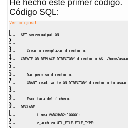
He hecho este primer código.
Código SQL:
Ver original
SET
 serveroutput 
ON
-- Crear o reemplazar directorio.
CREATE
OR
REPLACE
 DIRECTORY directorio 
AS
'/home/usua
-- Dar permiso directorio.
-- GRANT read, write ON DIRECTORY directorio to usuar
-- Escritura del fichero.
DECLARE
        Linea VARCHAR2
(
10000
)
;
        v_archivo UTL_FILE
.
FILE_TYPE;