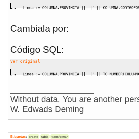
Linea :
=
 COLUMNA
.
PROVINCIA 
||
'|'
||
 COLUMNA
.
CODIGOPO
Cambiala por:
Código SQL:
Ver original
Linea :
=
 COLUMNA
.
PROVINCIA 
||
'|'
||
 TO_NUMBER
(
COLUMN
__________________
Without data, You are another per
W. Edwads Deming
Etiquetas
:
create
tabla
transformar