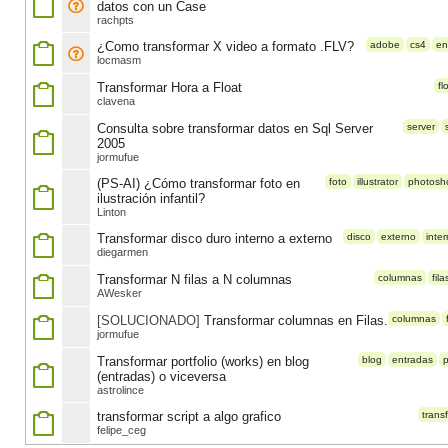
datos con un Case
rachpts
¿Como transformar X video a formato .FLV?
adobe
cs4
en
locmasm
Transformar Hora a Float
fl
clavena
Consulta sobre transformar datos en Sql Server
server
2005
jormufue
(PS-AI) ¿Cómo transformar foto en
foto
illustrator
photosh
ilustración infantil?
Linton
Transformar disco duro interno a externo
disco
externo
inte
diegarmen
Transformar N filas a N columnas
columnas
fila
AWesker
[SOLUCIONADO]
Transformar columnas en Filas.
columnas
jormufue
Transformar portfolio (works) en blog
blog
entradas
(entradas) o viceversa
astrolince
transformar script a algo grafico
trans
felipe_ceg