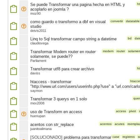
Se puede Transformar una pagina hecha en HTML y
h
acoplarlo en joomla ?
moz90
como guardo o transformo a dbf en visual
convertir
datatable
studio
deivis2011
Linq to Sql transformar campo string a datetime
bd
dat
claudiovega
Transformar Modem router en router
modem
router
solamen
solamente, se puede??
Parliament
Transformar utf8 para crear archivo
h
daviss
htaccess - transformar
htacce
"http://www.url.com/users/userinfo.php?use" a "url.com/carl
saymon
Transformar 3 querys en 1 solo
quer
mex2008
uso de Transform en access
access
pivot
huenupan
acentos con str_replace
acentos
acutes
reempla
juanitoalimana
[SOLUCIONADO]
problema para transformar
case
registros
s