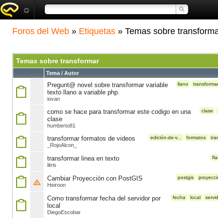
Foros del Web
»
Etiquetas
» Temas sobre transform
Temas sobre transformar
Tema / Autor
Pregunt@ novel sobre transformar variable
llano
transforma
texto llano a variable php.
iovan
como se hace para transformar este codigo en una
clase
clase
humberto81
transformar formatos de videos
edición-de-v...
formatos
tra
_RojoAlcon_
transformar linea en texto
fl
litris
Cambiar Proyección con PostGIS
postgis
proyecci
Heiroon
Como transformar fecha del servidor por
fecha
local
servi
local
DiegoEscobar