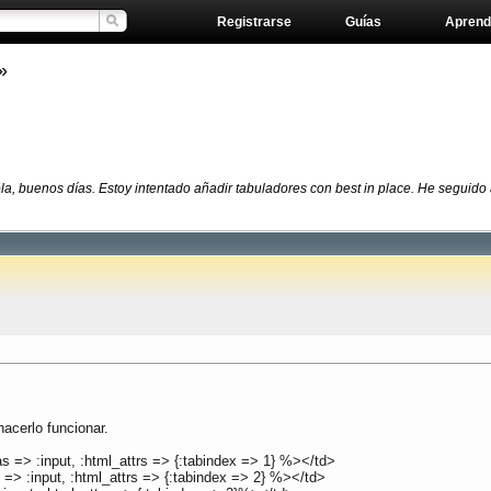
Registrarse
Guías
Aprend
»
la, buenos días. Estoy intentado añadir tabuladores con best in place. He seguido
acerlo funcionar.
s => :input, :html_attrs => {:tabindex => 1} %></td>
 => :input, :html_attrs => {:tabindex => 2} %></td>