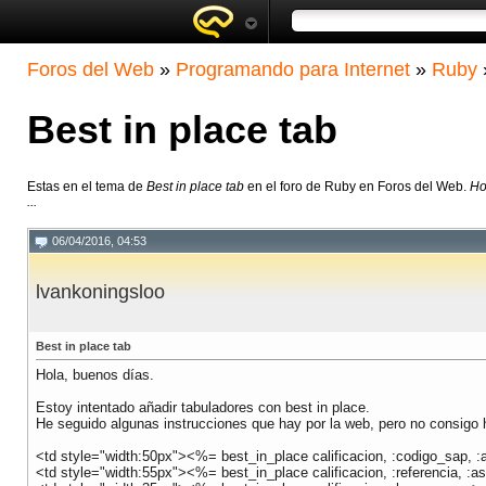
Foros del Web
»
Programando para Internet
»
Ruby
Best in place tab
Estas en el tema de
Best in place tab
en el foro de Ruby en Foros del Web.
Ho
...
06/04/2016, 04:53
lvankoningsloo
Best in place tab
Hola, buenos días.
Estoy intentado añadir tabuladores con best in place.
He seguido algunas instrucciones que hay por la web, pero no consigo h
<td style="width:50px"><%= best_in_place calificacion, :codigo_sap, :a
<td style="width:55px"><%= best_in_place calificacion, :referencia, :as