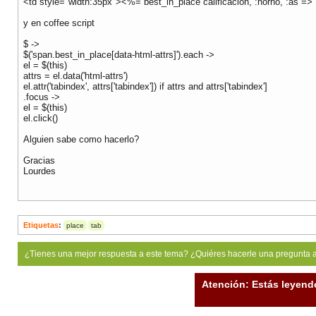
<td style="width:35px"><%= best_in_place calificacion, :horno, :as => 
y en coffee script
$ ->
$('span.best_in_place[data-html-attrs]').each ->
el = $(this)
attrs = el.data('html-attrs')
el.attr('tabindex', attrs['tabindex']) if attrs and attrs['tabindex']
.focus ->
el = $(this)
el.click()
Alguien sabe como hacerlo?
Gracias
Lourdes
Etiquetas
:
place
tab
¿Tienes una mejor respuesta a este tema? ¿Quiéres hacerle una pregunta 
Atención: Estás leyend