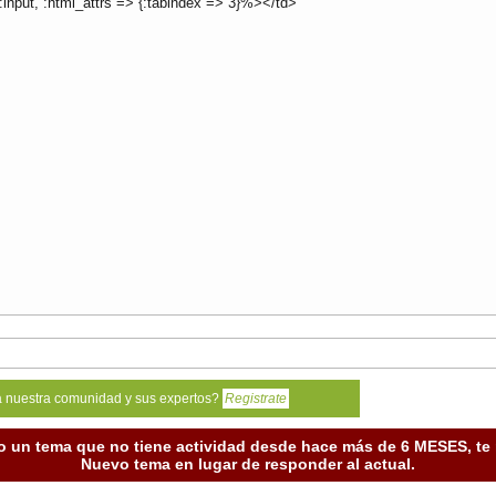
:input, :html_attrs => {:tabindex => 3}%></td>
a nuestra comunidad y sus expertos?
Registrate
o un tema que no tiene actividad desde hace más de 6 MESES, t
Nuevo tema en lugar de responder al actual.