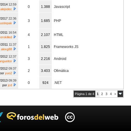
1/2014
12:59
0
1.388
Javascript
r
alejodec
1/2017
22:36
3
1.685
PHP
ustinpak
2/2011
16:54
4
2.107
HTML
erokilled
7/2011
11:37
1
1.825
Frameworks JS
r
alexg88
4/2012
12:37
3
2.216
Android
angueitor
0/2012
09:37
2
3.403
Ofimática
por
yuo2
6/2013
09:39
0
924
.NET
por
jcd
Página 1 de 4
1
2
3
4
>