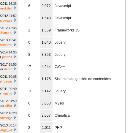
6/2011
16:36
6
3.072
Javascript
erokilled
3/2012
11:52
3
1.548
Javascript
eyowave
0/2012
12:45
2
1.359
Frameworks JS
r
Sumerio
6/2013
15:41
0
1.040
Jquery
wilmer30
1/2014
14:35
8
3.853
Jquery
or
pmfras
1/2017
15:55
17
4.244
C/C++
por
dehm
1/2011
10:05
0
1.175
Sistemas de gestión de contenidos
el_cesar
6/2011
20:40
13
5.142
Jquery
or
kimmy
4/2012
01:59
6
3.053
Mysql
por
dBer
0/2012
16:29
0
2.057
Ofimática
animelgo
6/2013
08:14
2
1.011
PHP
argy_24