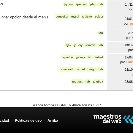
k?
jquery
jquery-ui
php
tab
14/1
po
ccionar opcion desde el menú
consultar
mysql
registro
select
21/0
por
ag
tab
16/0
por
z
ajax
jquery
remove
tab
08/0
po
apache
galaxy
tab
tablet
17/0
por
Carl
avanzado
excel
rango
tab
21/1
request
tab
textbox
23/0
La zona horaria es GMT -6. Ahora son las 16:27.
acidad
-
Políticas de uso
-
Arriba