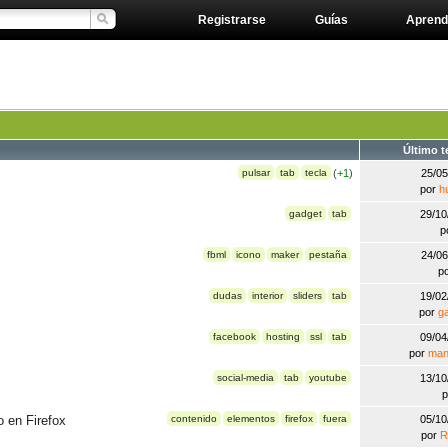
Registrarse
Guías
Aprend
Último 
pulsar
tab
tecla
(
+1
)
25/0
por
h
gadget
tab
29/1
p
fbml
icono
maker
pestaña
24/0
p
dudas
interior
sliders
tab
19/0
por
g
facebook
hosting
ssl
tab
09/0
por
man
social-media
tab
youtube
13/1
o en Firefox
contenido
elementos
firefox
fuera
05/1
por
R