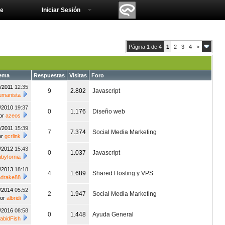
e
Iniciar Sesión
Página 1 de 4
1
2
3
4
>
tema
Respuestas
Visitas
Foro
5/2011
12:35
9
2.802
Javascript
umanista
0/2010
19:37
0
1.176
Diseño web
or
azeos
6/2011
15:39
7
7.374
Social Media Marketing
or
gcrlink
2/2012
15:43
0
1.037
Javascript
abyfornia
4/2013
18:18
4
1.689
Shared Hosting y VPS
drake88
0/2014
05:52
2
1.947
Social Media Marketing
por
albridi
0/2016
08:58
0
1.448
Ayuda General
abidFish