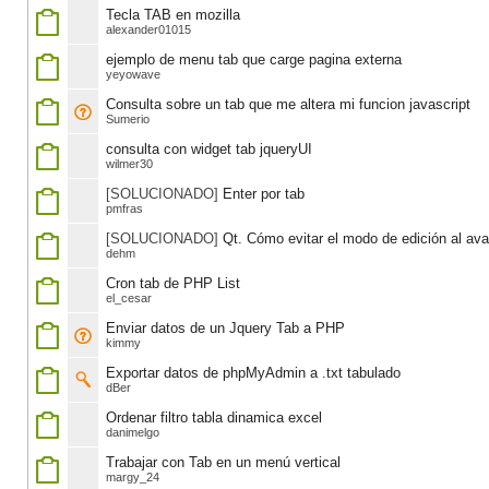
Tecla TAB en mozilla
alexander01015
ejemplo de menu tab que carge pagina externa
yeyowave
Consulta sobre un tab que me altera mi funcion javascript
Sumerio
consulta con widget tab jqueryUI
wilmer30
[SOLUCIONADO]
Enter por tab
pmfras
[SOLUCIONADO]
Qt. Cómo evitar el modo de edición al av
dehm
Cron tab de PHP List
el_cesar
Enviar datos de un Jquery Tab a PHP
kimmy
Exportar datos de phpMyAdmin a .txt tabulado
dBer
Ordenar filtro tabla dinamica excel
danimelgo
Trabajar con Tab en un menú vertical
margy_24