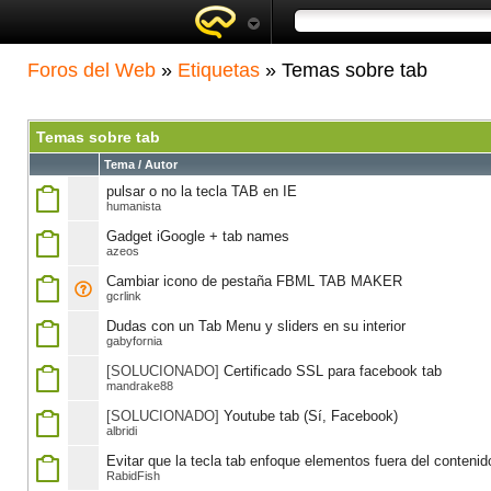
Foros del Web
»
Etiquetas
» Temas sobre tab
Temas sobre tab
Tema / Autor
pulsar o no la tecla TAB en IE
humanista
Gadget iGoogle + tab names
azeos
Cambiar icono de pestaña FBML TAB MAKER
gcrlink
Dudas con un Tab Menu y sliders en su interior
gabyfornia
[SOLUCIONADO]
Certificado SSL para facebook tab
mandrake88
[SOLUCIONADO]
Youtube tab (Sí, Facebook)
albridi
Evitar que la tecla tab enfoque elementos fuera del contenid
RabidFish