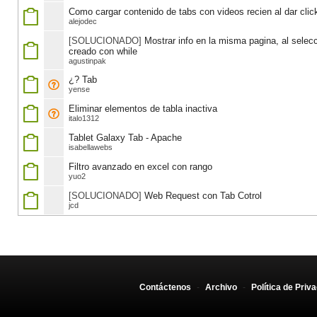
Como cargar contenido de tabs con videos recien al dar clic
alejodec
[SOLUCIONADO]
Mostrar info en la misma pagina, al sele
creado con while
agustinpak
¿? Tab
yense
Eliminar elementos de tabla inactiva
italo1312
Tablet Galaxy Tab - Apache
isabellawebs
Filtro avanzado en excel con rango
yuo2
[SOLUCIONADO]
Web Request con Tab Cotrol
jcd
Contáctenos
-
Archivo
-
Política de Priv