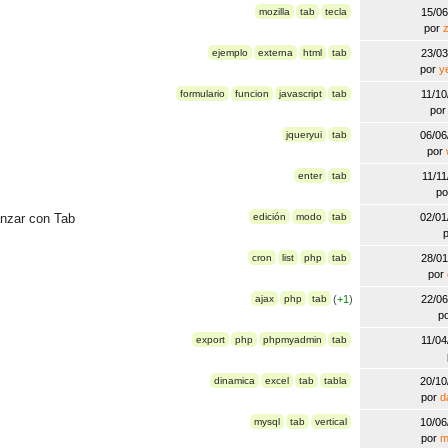
mozilla
tab
tecla
15/0
por
z
ejemplo
externa
html
tab
23/0
por
y
formulario
funcion
javascript
tab
11/1
po
jqueryui
tab
06/0
por
enter
tab
11/1
p
anzar con Tab
edición
modo
tab
02/0
cron
list
php
tab
28/0
por
ajax
php
tab
(
+1
)
22/0
p
export
php
phpmyadmin
tab
11/0
dinamica
excel
tab
tabla
20/1
por
d
mysql
tab
vertical
10/0
por
m