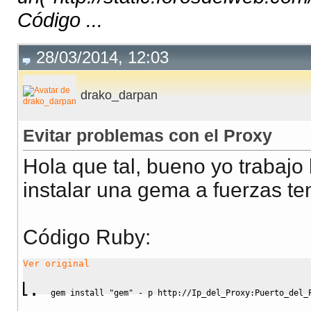
Código ...
28/03/2014, 12:03
drako_darpan
Evitar problemas con el Proxy
Hola que tal, bueno yo trabajo 
instalar una gema a fuerzas te
Código Ruby:
Ver original
gem install 
"gem"
-
p
 http:
//
Ip_del_Proxy:Puerto_del_