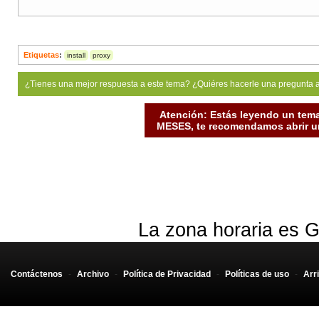
Etiquetas
:
install
proxy
¿Tienes una mejor respuesta a este tema? ¿Quiéres hacerle una pregunta 
Atención: Estás leyendo un tema
MESES, te recomendamos abrir un
La zona horaria es G
Contáctenos
-
Archivo
-
Política de Privacidad
-
Políticas de uso
-
Arr