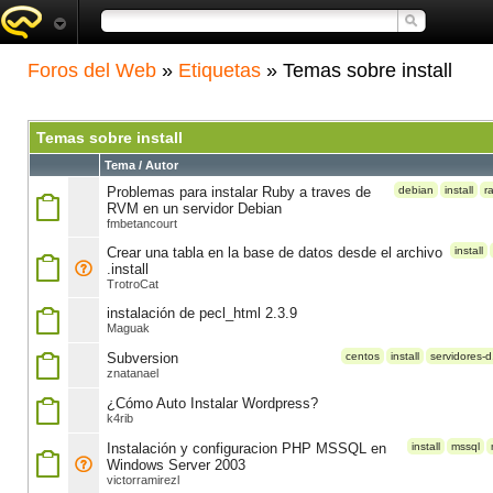
Foros del Web
»
Etiquetas
» Temas sobre install
Temas sobre install
Tema / Autor
Problemas para instalar Ruby a traves de
debian
install
ra
RVM en un servidor Debian
fmbetancourt
Crear una tabla en la base de datos desde el archivo
install
.install
TrotroCat
instalación de pecl_html 2.3.9
Maguak
Subversion
centos
install
servidores-d.
znatanael
¿Cómo Auto Instalar Wordpress?
k4rib
Instalación y configuracion PHP MSSQL en
install
mssql
Windows Server 2003
victorramirezl