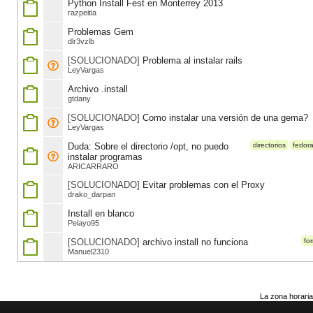
Python Install Fest en Monterrey 2013
razpeitia
Problemas Gem
dlr3vzlb
[SOLUCIONADO]
Problema al instalar rails
LeyVargas
Archivo .install
gtdany
[SOLUCIONADO]
Como instalar una versión de una gema?
LeyVargas
Duda: Sobre el directorio /opt, no puedo
directorios
fedor
instalar programas
ARICARRARO
[SOLUCIONADO]
Evitar problemas con el Proxy
drako_darpan
Install en blanco
Pelayo95
[SOLUCIONADO]
archivo install no funciona
fo
Manuel2310
La zona horaria