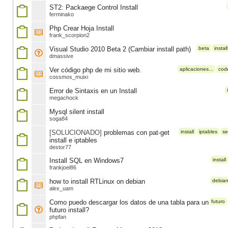
ST2: Packaege Control Install
ferminako
Php Crear Hoja Install
frank_scorpion2
Visual Studio 2010 Beta 2 (Cambiar install path)
beta
install
dmassive
Ver código php de mi sitio web.
aplicaciones...
cod
cossmos_muixi
Error de Sintaxis en un Install
megachock
Mysql silent install
soga84
[SOLUCIONADO]
problemas con pat-get
install
iptables
se
install e iptables
destor77
Install SQL en Windows7
install
frankjoel86
how to install RTLinux on debian
debia
alex_uam
Como puedo descargar los datos de una tabla para un
futuro
futuro install?
phpfan