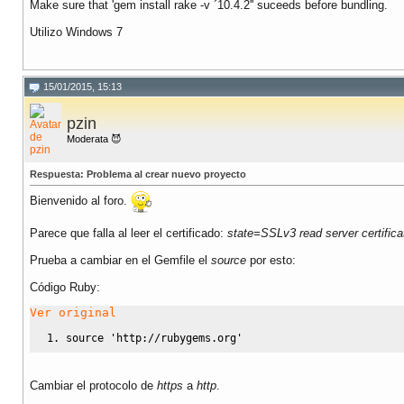
Make sure that 'gem install rake -v ´10.4.2'' suceeds before bundling.
Utilizo Windows 7
15/01/2015, 15:13
pzin
Moderata 😈
Respuesta: Problema al crear nuevo proyecto
Bienvenido al foro.
Parece que falla al leer el certificado:
state=SSLv3 read server certificate
Prueba a cambiar en el Gemfile el
source
por esto:
Código Ruby:
Ver original
source 
'http://rubygems.org'
Cambiar el protocolo de
https
a
http
.