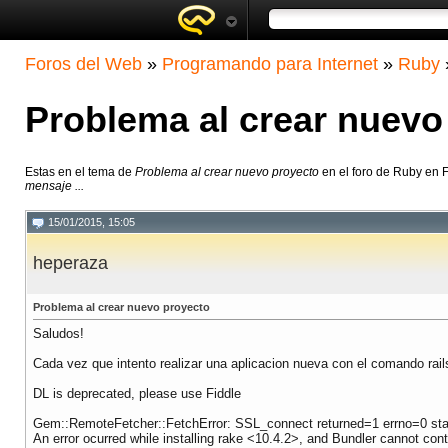
Foros del Web
»
Programando para Internet
»
Ruby
Problema al crear nuevo
Estas en el tema de
Problema al crear nuevo proyecto
en el foro de Ruby en 
mensaje ...
15/01/2015, 15:05
heperaza
Problema al crear nuevo proyecto
Saludos!
Cada vez que intento realizar una aplicacion nueva con el comando rails
DL is deprecated, please use Fiddle
Gem::RemoteFetcher::FetchError: SSL_connect returned=1 errno=0 state=
An error ocurred while installing rake <10.4.2>, and Bundler cannot cont