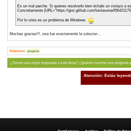
Es un mal parche. Si quieres resolverlo bien échale un vistazo a es
Concretamente [URL="https://gist.github.com/luislavena/f06421175
Por lo visto es un problema de Windows.
Muchas gracias!!!, esa fue exactamente la solucion...
Etiquetas
:
proyecto
¿Tienes una mejor respuesta a este tema? ¿Quiéres hacerle una pregunta 
Atención: Estás leyend