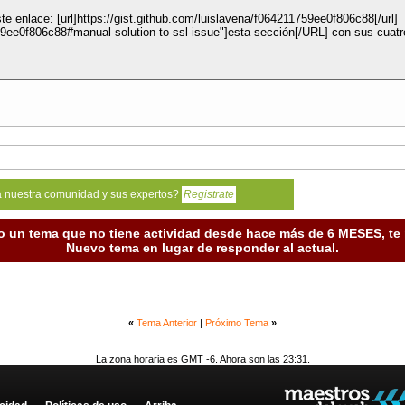
te enlace: [url]https://gist.github.com/luislavena/f064211759ee0f806c88[/url]
9ee0f806c88#manual-solution-to-ssl-issue"]esta sección[/URL] con sus cuatr
a nuestra comunidad y sus expertos?
Registrate
o un tema que no tiene actividad desde hace más de 6 MESES, t
Nuevo tema en lugar de responder al actual.
«
Tema Anterior
|
Próximo Tema
»
La zona horaria es GMT -6. Ahora son las 23:31.