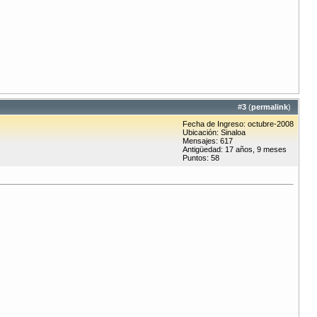
#
3
(
permalink
)
Fecha de Ingreso: octubre-2008
Ubicación: Sinaloa
Mensajes: 617
Antigüedad: 17 años, 9 meses
Puntos: 58