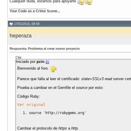
Cualquier duda, estamos para apoyarte
__________________
Your Code as a Crime Scene...
17/01/2015, 08:59
heperaza
Respuesta: Problema al crear nuevo proyecto
Cita:
Iniciado por
pzin
Bienvenido al foro.
Parece que falla al leer el certificado:
state=SSLv3 read server certif
Prueba a cambiar en el Gemfile el
source
por esto:
Código Ruby:
Ver original
source 
'http://rubygems.org'
Cambiar el protocolo de
https
a
http
.