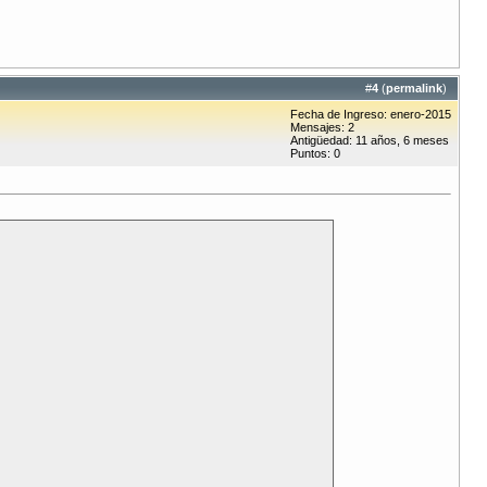
#
4
(
permalink
)
Fecha de Ingreso: enero-2015
Mensajes: 2
Antigüedad: 11 años, 6 meses
Puntos: 0