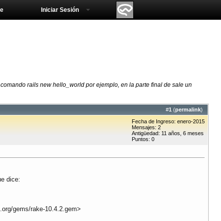
e
Iniciar Sesión
comando rails new hello_world por ejemplo, en la parte final de sale un
#
1
(
permalink
)
Fecha de Ingreso: enero-2015
Mensajes: 2
Antigüedad: 11 años, 6 meses
Puntos: 0
ue dice:
ms.org/gems/rake-10.4.2.gem>