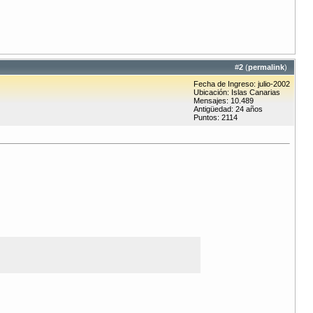
#
2
(
permalink
)
Fecha de Ingreso: julio-2002
Ubicación: Islas Canarias
Mensajes: 10.489
Antigüedad: 24 años
Puntos: 2114