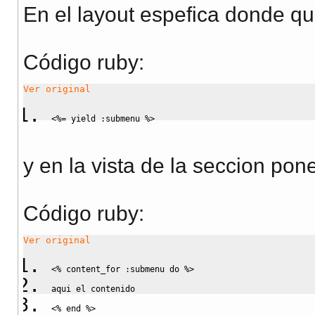
En el layout espefica donde q
Código ruby:
Ver original
<%
= 
yield
:submenu
%>
y en la vista de la seccion pon
Código ruby:
Ver original
<%
 content_for 
:submenu
do
%>
aqui el contenido
<%
end
%>