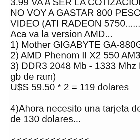
3.99 VA A SER LA COTIZACI
NO VOY A GASTAR 800 PES
VIDEO (ATI RADEON 5750.........
Aca va la version AMD...
1) Mother GIGABYTE GA-880
2) AMD Phenom II X2 550 AM3
3) DDR3 2048 Mb - 1333 Mhz 
gb de ram)
U$S 59.50 * 2 = 119 dolares
4)Ahora necesito una tarjeta d
de 130 dolares...