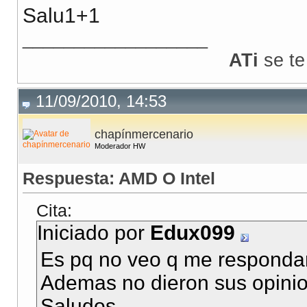
Salu1+1
__________________
ATi
se te
11/09/2010, 14:53
chapínmercenario
Moderador HW
Respuesta: AMD O Intel
Cita:
Iniciado por
Edux099
Es pq no veo q me respondan
Ademas no dieron sus opinio
Saludos