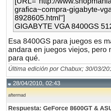
[URL="http://www.shopmania.
grafica~compra-gigabyte-v
8928605.html"]
GIGABYTE VGA 8400GS 51
Esa 8400GS para juegos es mal
andara en juegos viejos, pero 
para qué.
Última edición por Chabux; 30/03/20
28/04/2010, 02:43
aftermad
Respuesta: GeForce 8600GT & AS