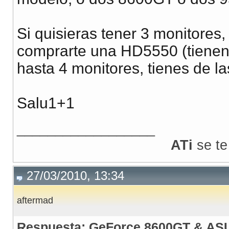
Si quisieras tener 3 monitores
comprarte una HD5550 (tienen E
hasta 4 monitores, tienes de l
Salu1+1
__________________
ATi
se te
27/03/2010, 13:34
aftermad
Respuesta: GeForce 8600GT & AS