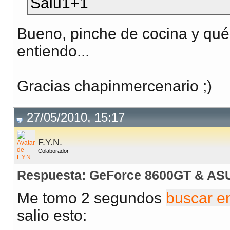
Salu1+1
Bueno, pinche de cocina y qué 
entiendo...
Gracias chapinmercenario ;)
27/05/2010, 15:17
F.Y.N.
Colaborador
Respuesta: GeForce 8600GT & AS
Me tomo 2 segundos
buscar en
salio esto: