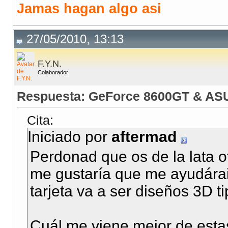
Jamas hagan algo asi
27/05/2010, 13:13
F.Y.N.
Colaborador
Respuesta: GeForce 8600GT & AS
Cita:
Iniciado por
aftermad
Perdonad que os de la lata ot
me gustaría que me ayudárais
tarjeta va a ser diseños 3D tip
Cuál me viene mejor de esta