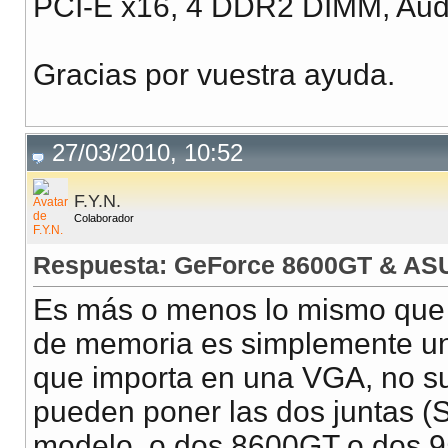
PCI-E x16, 4 DDR2 DIMM, Audi
Gracias por vuestra ayuda.
27/03/2010, 10:52
F.Y.N.
Colaborador
Respuesta: GeForce 8600GT & AS
Es más o menos lo mismo que 
de memoria es simplemente un
que importa en una VGA, no s
pueden poner las dos juntas (S
modelo, o dos 8600GT o dos 9