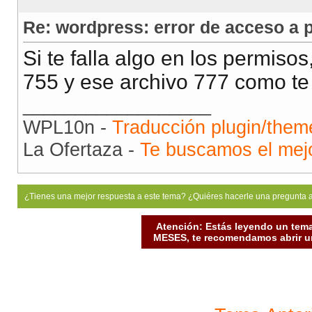
Re: wordpress: error de acceso a p
Si te falla algo en los permiso
755 y ese archivo 777 como te
__________________
WPL10n -
Traducción plugin/the
La Ofertaza -
Te buscamos el mejo
¿Tienes una mejor respuesta a este tema? ¿Quiéres hacerle una pregunta 
Atención: Estás leyendo un tema
MESES, te recomendamos abrir un