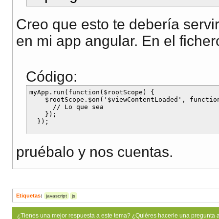
Creo que esto te debería servi
en mi app angular. En el fiche
Código:
myApp.run(function($rootScope) {

    $rootScope.$on('$viewContentLoaded', function
      // Lo que sea

    });

pruébalo y nos cuentas.
Etiquetas
:
javascript
js
¿Tienes una mejor respuesta a este tema? ¿Quiéres hacerle una pregunta 