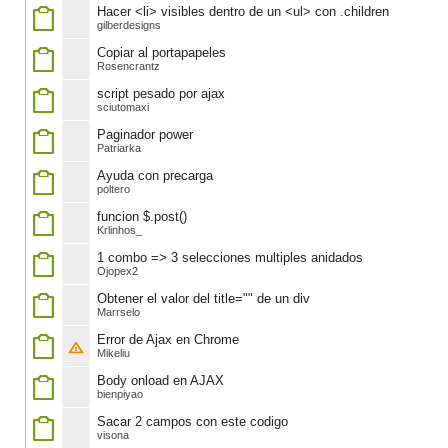
Hacer <li> visibles dentro de un <ul> con .children
gilberdesigns
Copiar al portapapeles
Rosencrantz
script pesado por ajax
sciutomaxi
Paginador power
Patriarka
Ayuda con precarga
poltero
funcion $.post()
Krlinhos_
1 combo => 3 selecciones multiples anidados
Ojopex2
Obtener el valor del title="" de un div
Marrselo
Error de Ajax en Chrome
Mikeliu
Body onload en AJAX
bienpiyao
Sacar 2 campos con este codigo
visona