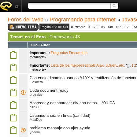
Foros del Web
»
Programando para Internet
»
Javasc
Página 158 de 471
«
Primero
<
58
108
148
152
153
15
Temas en el Foro
: Frameworks JS
Tema
/
Autor
Importante:
Preguntas Frecuentes
metacortex
Importante:
Lista de los mejores scripts Ajax, JQuery, etc.
(
1
2
metacortex
Contendio dinámico usando AJAX y reutilización de funcion
Flashera
Duda document.ready
prozaius
Aparecer y desaparecer div con datos... AYUDA
alf2303
Usuarios ahora en línea (cantidad)
MaxDgy
problema mensaje con ajax ayuda
yooom