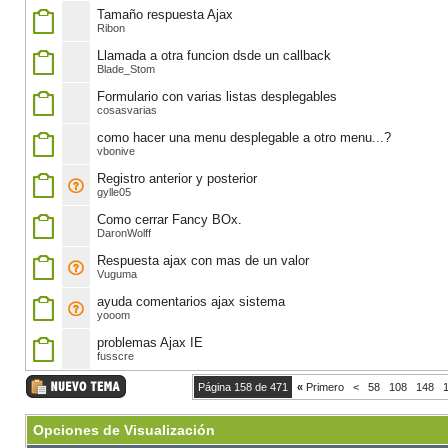
Tamaño respuesta Ajax
Ribon
Llamada a otra funcion dsde un callback
Blade_Stom
Formulario con varias listas desplegables
cosasvarias
como hacer una menu desplegable a otro menu...?
vbonive
Registro anterior y posterior
gylle05
Como cerrar Fancy BOx.
DaronWolff
Respuesta ajax con mas de un valor
Vuguma
ayuda comentarios ajax sistema
yooom
problemas Ajax IE
fusscre
Página 158 de 471
«
Primero
<
58
108
148
Opciones de Visualización