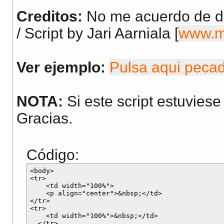
Creditos:
function
No me acuerdo de do
getBrowse
/ Script by Jari Aarniala [
www.mb
return
sVersion
;
}
Ver ejemplo:
Pulsa aqui peca
</script>
NOTA:
Si este script estuviese
</head>
Gracias.
<body>
<script language="Ja
Código:
setBrowserType();
document.write("Brow
<body>

<tr>

    <td width="100%">

document.write("Vers
    <p align="center">&nbsp;</td>

</tr>

</script>
<tr>

    <td width="100%">&nbsp;</td>

  </tr>
