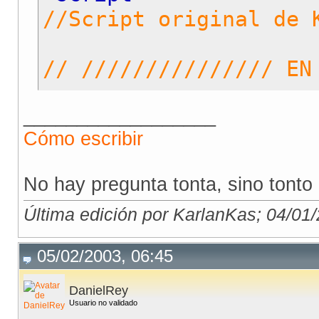
//Script original de 
// /////////////// EN
__________________
if (
history
.
forward
(
1
Cómo escribir
</script>
No hay pregunta tonta, sino tonto 
Última edición por KarlanKas; 04/01
05/02/2003, 06:45
DanielRey
Usuario no validado