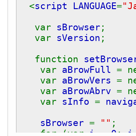
<
script LANGUAGE
=
"J
var
sBrowser
;
var
sVersion
;
function
setBrowse
var
aBrowFull
= n
var
aBrowVers
= n
var
aBrowAbrv
= n
var
sInfo
=
navig
sBrowser
=
""
;
for (var
i
=
0
;