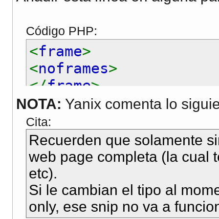
Código PHP:
<
frame
>
<
noframes
>
</
frame
>
</
noframes
>
NOTA:
Yanix comenta lo siguie
Cita:
Recuerden que solamente sir
web page completa (la cual te
etc).
Si le cambian el tipo al mo
only, ese snip no va a funcio