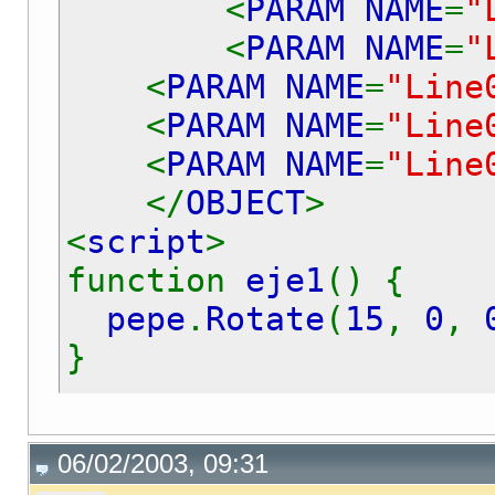
<
PARAM NAME
=
"
<
PARAM NAME
=
"
<
PARAM NAME
=
"Line
<
PARAM NAME
=
"Line
<
PARAM NAME
=
"Line
</
OBJECT
>
<
script
>
function
eje1
() {
pepe
.
Rotate
(
15
,
0
,
}
function
eje2
() {
06/02/2003, 09:31
pepe
.
Rotate
(
0
,
15
,