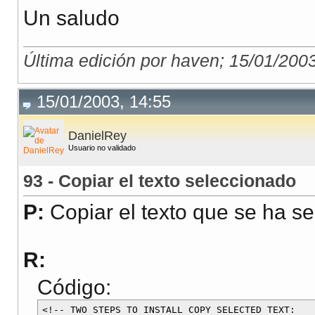
Un saludo
if (
count
>
max
) {
alert
(
"Atencion! Solo
Última edición por haven; 15/01/200
obj
.
checked
=
false
;
}
15/01/2003, 14:55
}
DanielRey
Usuario no validado
93 - Copiar el texto seleccionado
</script>
P:
Copiar el texto que se ha se
Y el campo checkbox e
R:
Código:
<form name="form">
<!-- TWO STEPS TO INSTALL COPY SELECTED TEXT:
