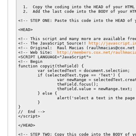
  1.  Copy the coding into the HEAD of your HTML 
<input type="checkbox
  2.  Add the last code into the BODY of your HTM
<!-- STEP ONE: Paste this code into the HEAD of y
<input type="checkbox
<HEAD>

<!-- This script and many more are available free
<!-- The JavaScript Source!! 
http://javascript.i
<!-- Original:  Raul Macias (
raulhmacias@cox.net
<form>
<!-- Web Site:  
http://members.cox.net/raulhmaci
<SCRIPT LANGUAGE="JavaScript">

<!-- Begin

function copyit(theField) {

	var selectedText = document.selection;

Si tienes los campos 
	if (selectedText.type == 'Text') {

		var newRange = selectedText.createRange();

		theField.focus();

		theField.value = newRange.text;

<form name="form">
	} else {

		alert('select a text in the page and then press this button');

	}

}

//  End -->

<input type="checkbox
</script>

</HEAD>

<!-- STEP TWO: Copy this code into the BODY of yo