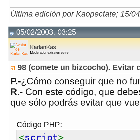
Última edición por Kaopectate; 15/0
05/02/2003, 03:25
KarlanKas
Moderador extraterrestre
98 (comete un bizcocho). Evitar q
P.-
¿Cómo conseguir que no fun
R.-
Con este código, que debes 
que sólo podrás evitar que vuel
Código PHP:
<
script
>