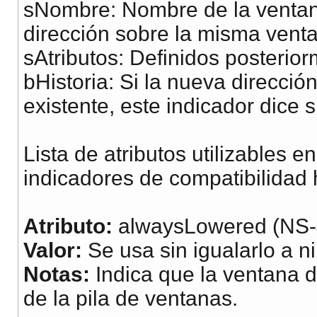
sNombre: Nombre de la ventana
valor=2 => Linea disc
dirección sobre la misma vent
sAtributos: Definidos posterior
SetLineColor(R, G, B)
bHistoria: Si la nueva direcci
Intensidad del color 
existente, este indicador dice s
de 0 a 255 de la line
Lista de atributos utilizables 
SetFillColor(R, G, B)
indicadores de compatibilidad 
Intensidad del color 
del relleno del texto
Atributo:
alwaysLowered (NS-
Valor:
Se usa sin igualarlo a n
SetFont('font', Tam, 
Notas:
Indica que la ventana d
font: Arial, Verdana,
de la pila de ventanas.
Tam: El tamaño de la 