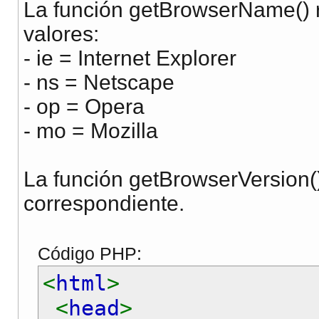
La función getBrowserName() r
valores:
- ie = Internet Explorer
- ns = Netscape
- op = Opera
- mo = Mozilla
La función getBrowserVersion()
correspondiente.
Código PHP:
<
html
>
<
head
>