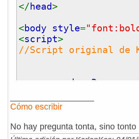
</
head
>
<
body style
=
"font:bol
<
script
>
//Script original de 
var
segundos
=
3
var
direccion
=
'http:/
__________________
var
mensaje
=
"Nos hemo
Cómo escribir
milisegundos
=
segundos
No hay pregunta tonta, sino tonto 
window
.
setTimeout
(
"wi