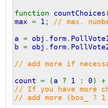
function
countChoices
max
=
1
;
// max. numb
a
=
obj
.
form
.
PollVote
b
=
obj
.
form
.
PollVote
// add more if necess
count
= (
a
?
1
:
0
) +
// If you have more c
// add more (box_ ? 1