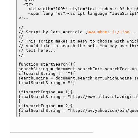
</body>
  <tr>

    <td width="100%" style="text-indent: 0" heigh
</html>
    <span lang="es"><script language="JavaScript"
<!--

//

// Script by Jari Aarniala [
www.mbnet.fi/~foo
 --
//

// This script makes it easy to choose with which
// you`d like to search the net. You may use this
// text here...

//

function startSearch(){

searchString = document.searchForm.searchText.val
if(searchString != ""){

searchEngine = document.searchForm.whichEngine.se
finalSearchString = "";

if(searchEngine == 1){

finalSearchString = "http://www.altavista.digita
}

if(searchEngine == 2){

finalSearchString = "http://av.yahoo.com/bin/quer
}

if(searchEngine == 3){

finalSearchString = "http://www.excite.com/search
__________________
}

if(searchEngine == 4){
