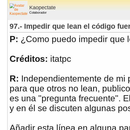
<body onLoad="prende(
  </tr>

</body>

Kaopectate
<a href="#">Enlace1</
Colaborador
</body>
97.- Impedir que lean el código fue
</html>
P:
¿Como puedo impedir que le
Créditos:
itatpc
R:
Independientemente de mi p
para que otros no lean, public
es una "pregunta frecuente". E
y en él se discuten algunas po
Añadir esta línea en alguna pa