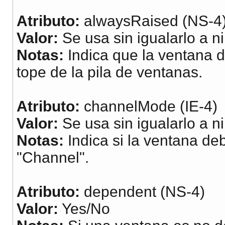
B: 0=> Normal; 1=> Bo
Atributo:
alwaysRaised (NS-4
It: 0=> Normal; 1=> I
Valor:
Se usa sin igualarlo a n
Sub: 0=> Normal; 1=> 
Notas:
Indica que la ventana 
Tach: 0=> Normal; 1=>
tope de la pila de ventanas.
Text('texto', H, V, R
Atributo:
channelMode (IE-4)
texto: El texto que s
Valor:
Se usa sin igualarlo a n
H: Posición horizonta
Notas:
Indica si la ventana d
V: Posición vertical 
"Channel".
R: Rotación plana ini
-->
Atributo:
dependent (NS-4)
Valor:
Yes/No