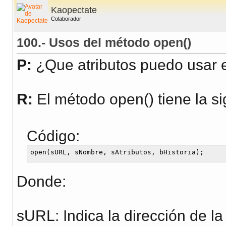
}
Kaopectate
Colaborador
function
eje3
() {
100.- Usos del método open()
pepe
.
Rotate
(
0
,
0
,
1
P:
¿Que atributos puedo usar 
}
</script>
R:
El método open() tiene la si
<input type=button on
<input type=button on
Código:
<input type=button on
<!--
Donde:
SetLineStyle(valor)
valor=0 => Sin línea 
sURL: Indica la dirección de la 
valor=1 => Línea cont