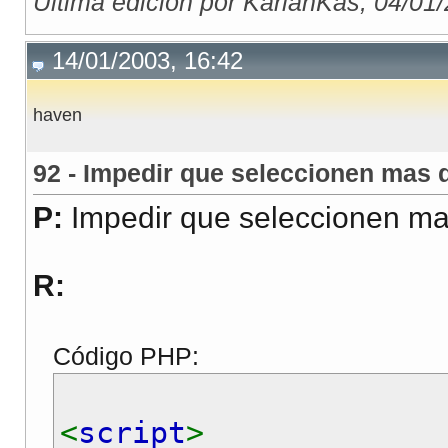
Última edición por KarlanKas; 04/01
document
.
write
(
mensaj
</script>
14/01/2003, 16:42
haven
</body>
</html>
92 - Impedir que seleccionen mas
P:
Impedir que seleccionen ma
R:
Código PHP:
<
script
>