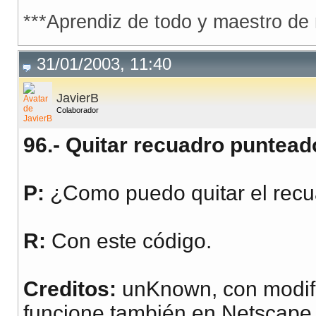
finalSearchString = "http://www.hotbot.com/?SW=w
}

***Aprendiz de todo y maestro de
if(searchEngine == 5){

finalSearchString = "http://www.infoseek.com/Tit
}

if(searchEngine == 6){

31/01/2003, 11:40
finalSearchString = "http://www.lycos.com/cgi-bi
}

if(searchEngine == 7){

finalSearchString = "http://netfind.aol.com/sear
JavierB
}

Colaborador
location.href = finalSearchString;

}

96.- Quitar recuadro puntead
}

// -->

P:
¿Como puedo quitar el recu
    </script>

<basefont face="Verdana, Arial, sans-serif">

</span>

R:
Con este código.
<form name="searchForm">

<div align="center">

Creditos:
unKnown, con modifi
  <center>

funcione también en Netscape
<table width=323 border="2" cellpadding=3 cellsp