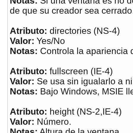
Notas:
Si una ventana es no d
de que su creador sea cerrado
Atributo:
directories (NS-4)
Valor:
Yes/No
Notas:
Controla la apariencia 
Atributo:
fullscreen (IE-4)
Valor:
Se usa sin igualarlo a n
Notas:
Bajo Windows, MSIE llen
Atributo:
height (NS-2,IE-4)
Valor:
Número.
Notas:
Altura de la ventana.