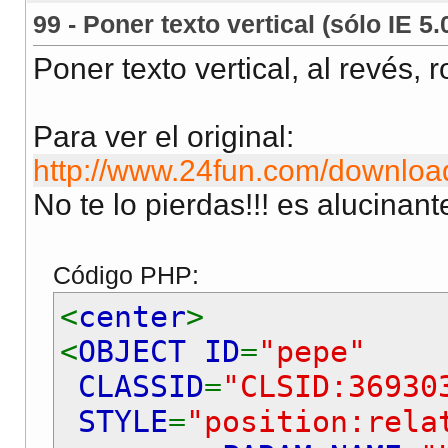
99 - Poner texto vertical (sólo IE 5.
Poner texto vertical, al revés, 
Para ver el original:
http://www.24fun.com/download
No te lo pierdas!!! es alucinant
Código PHP:
<
center
>
<
OBJECT ID
=
"pepe"
CLASSID
=
"CLSID:36930
STYLE
=
"position:rela