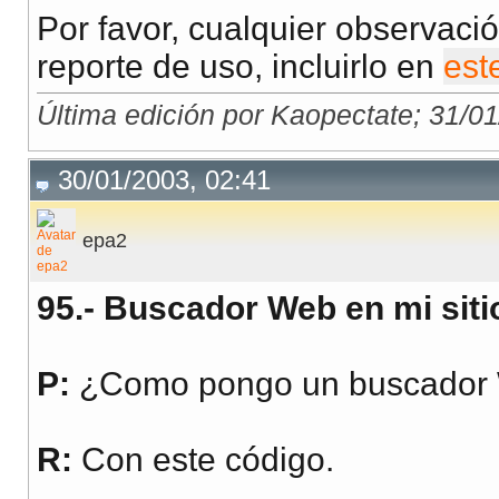
Por favor, cualquier observació
if ((
sBrowser
=
reporte de uso, incluirlo en
est
sBrowser
=
aBro
sVersion
=
Stri
Última edición por Kaopectate; 31/0
}
30/01/2003, 02:41
}
}
epa2
setBrowserType
();
95.- Buscador Web en mi siti
function
getBrowse
P:
¿Como pongo un buscador W
return
sBrowser
;
}
R:
Con este código.