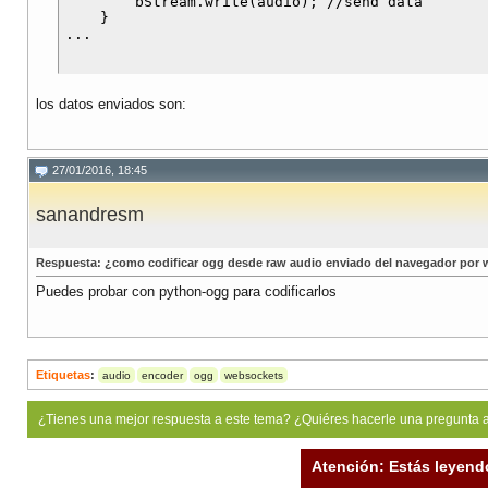
        bStream.write(audio); //send data

    }

los datos enviados son:
27/01/2016, 18:45
sanandresm
Respuesta: ¿como codificar ogg desde raw audio enviado del navegador por
Puedes probar con python-ogg para codificarlos
Etiquetas
:
audio
encoder
ogg
websockets
¿Tienes una mejor respuesta a este tema? ¿Quiéres hacerle una pregunta 
Atención: Estás leyend