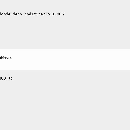
onde debo codificarlo a OGG

erMedia
00');
