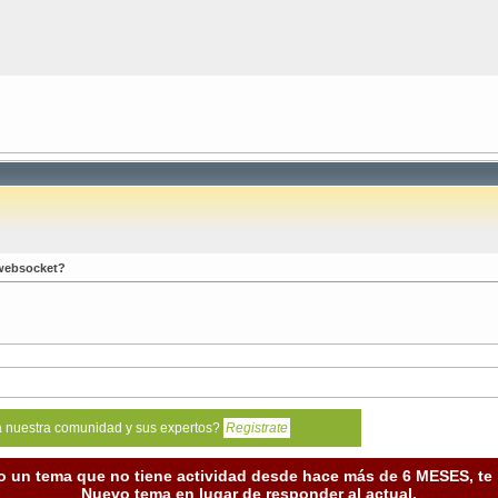
 websocket?
a nuestra comunidad y sus expertos?
Registrate
o un tema que no tiene actividad desde hace más de 6 MESES, t
Nuevo tema en lugar de responder al actual.