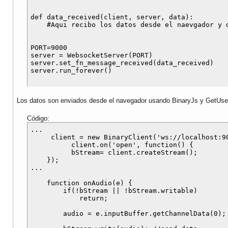
def data_received(client, server, data):

    #Aqui recibo los datos desde el naevgador y d
PORT=9000

server = WebsocketServer(PORT)

server.set_fn_message_received(data_received)

Los datos son enviados desde el navegador usando BinaryJs y GetUs
Código:
...    

     client = new BinaryClient('ws://localhost:90
          client.on('open', function() {

          bStream= client.createStream();

    });

...

    function onAudio(e) {

        if(!bStream || !bStream.writable)

            return;

        audio = e.inputBuffer.getChannelData(0);
