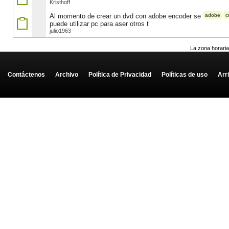
Kristhoff
Al momento de crear un dvd con adobe encoder se
adobe
c
puede utilizar pc para aser otros t
julio1963
La zona horaria
Contáctenos
-
Archivo
-
Política de Privacidad
-
Políticas de uso
-
Arr