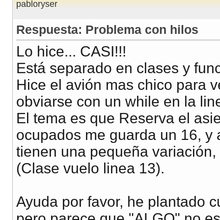
pabloryser
            a
=
random
.
randint
(
1
,
1000
)
-
1
self
.
asientos
[
a
]
=
False
Respuesta: Problema con hilos
Lo hice... CASI!!!
print
(
"Se reservó el asiento "
+ 
str
(
a
)
)
Está separado en clases y fu
self
.
condicion
.
notify
(
)
Hice el avión mas chico para v
self
.
condicion
.
release
(
)
obviarse con un while en la lin
time
.
sleep
(
random
.
randrange
(
2
)
)
El tema es que Reserva el asien
ocupados me guarda un 16, y a
class
 Consulta
(
threading
.
Thread
)
:
tienen una pequeña variación, 
def
__init__
(
self
,
 nombreHilo
,
 asientos
,
 condicio
(Clase vuelo linea 13).
threading
.
Thread
.
__init__
(
self
,
 name 
=
 nombre
Ayuda por favor, he plantado c
self
.
cant
=
cant
pero parece que "ALGO" no est
self
.
condicion
=
condicion