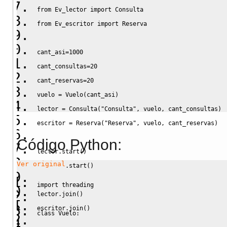
from
 Ev_lector 
import
 Consulta
from
 Ev_escritor 
import
 Reserva
cant_asi
=
1000
cant_consultas
=
20
cant_reservas
=
20
vuelo 
=
 Vuelo
(
cant_asi
)
lector 
=
 Consulta
(
"Consulta"
,
 vuelo
,
 cant_consultas
)
escritor 
=
 Reserva
(
"Reserva"
,
 vuelo
,
 cant_reservas
)
Código Python:
lector.
start
(
)
Ver original
escritor.
start
(
)
import
threading
lector.
join
(
)
escritor.
join
(
)
class
 Vuelo: