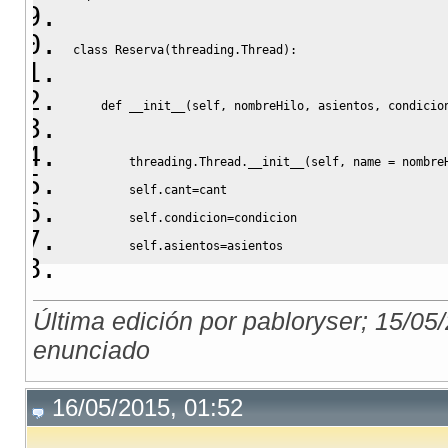
class
 Reserva
(
threading
.
Thread
)
:
def
__init__
(
self
,
 nombreHilo
,
 asientos
,
 condicio
threading
.
Thread
.
__init__
(
self
,
 name 
=
 nombre
self
.
cant
=
cant
self
.
condicion
=
condicion
self
.
asientos
=
asientos
def
 run
(
self
)
:
Última edición por pabloryser; 15/05
#Reserva
enunciado
for
 i 
in
range
(
self
.
cant
)
:
16/05/2015, 01:52
self
.
condicion
.
acquire
(
)
time
.
sleep
(
random
.
randrange
(
5
)
)