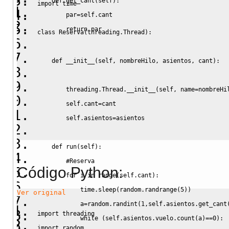
def
 get_cant
(
self
)
:
import
time
        par
=
self
.
cant
return
 par
class
 Reserva
(
threading
.
Thread
)
:
def
__init__
(
self
,
 nombreHilo
,
 asientos
,
 cant
)
:
threading
.
Thread
.
__init__
(
self
,
 name
=
nombreHi
self
.
cant
=
cant
self
.
asientos
=
asientos
def
 run
(
self
)
:
#Reserva
Código Python:
for
 i 
in
range
(
self
.
cant
)
:
time
.
sleep
(
random
.
randrange
(
5
)
)
Ver original
            a
=
random
.
randint
(
1
,
self
.
asientos
.
get_cant
import
threading
while
(
self
.
asientos
.
vuelo
.
count
(
a
)
==
0
)
:
import
random