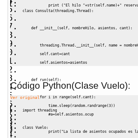
            print ("El hilo "+str(self.name)+" reserv
class Consulta(threading.Thread):
    def __init__(self, nombreHilo, asientos, cant):
        threading.Thread.__init__(self, name = nombre
        self.cant=cant
        self.asientos=asientos
    def run(self):
Código Python(Clase Vuelo):
        for i in range(self.cant):
Ver original
            time.sleep(random.randrange(3))
import threading
            #a=self.asientos.ocup
class Vuelo:
            print("La lista de asientos ocupados es l