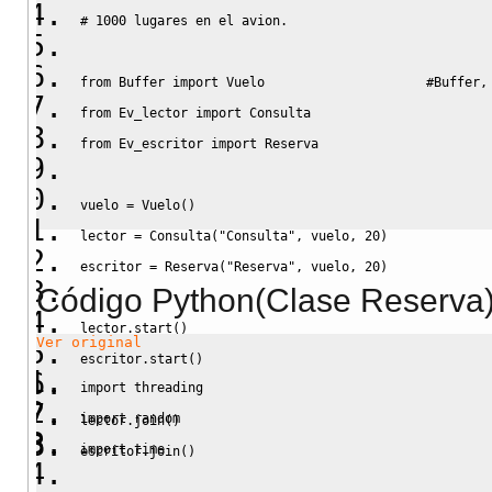
# 1000 lugares en el avion.
for
 v 
in
range
(
1000
)
:           
#Armando el avion
    asi_vuelo.
append
(
True
)
from Buffer import Vuelo                     #Buffer,
from Ev_lector import Consulta
#vuelo = BufferCircular()               #Aca está mi 
from Ev_escritor import Reserva
lector 
=
 Consulta
(
"Consulta"
,
 asi_vuelo
,
 condicion
,
2
escritor 
=
 Reserva
(
"Reserva"
,
 asi_vuelo
,
 condicion
,
2
vuelo = Vuelo()             
lector = Consulta("Consulta", vuelo, 20)
lector.
start
(
)
escritor = Reserva("Reserva", vuelo, 20)
escritor.
start
(
)
Código Python(Clase Reserva)
lector.start()
lector.
join
(
)
Ver original
escritor.start()
escritor.
join
(
)
import threading
import random
lector.join()
import time
escritor.join()