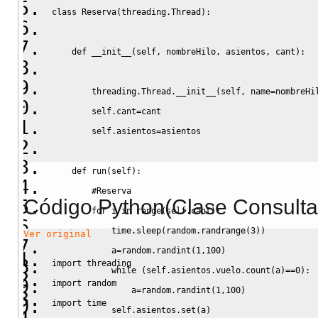
class Reserva(threading.Thread):
    def __init__(self, nombreHilo, asientos, cant):
        threading.Thread.__init__(self, name=nombreHi
        self.cant=cant
        self.asientos=asientos
    def run(self):
        #Reserva
Código Python(Clase Consulta
        for i in range(self.cant):
            time.sleep(random.randrange(3))
Ver original
            a=random.randint(1,100)
import threading
            while (self.asientos.vuelo.count(a)==0):
import random
                a=random.randint(1,100)
import time
            self.asientos.set(a)