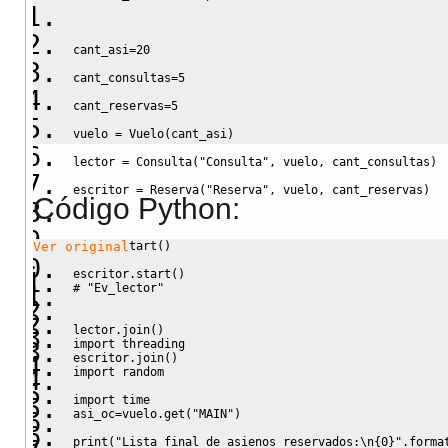
cant_asi
=
20
cant_consultas
=
5
cant_reservas
=
5
vuelo 
=
 Vuelo
(
cant_asi
)
lector 
=
 Consulta
(
"Consulta"
,
 vuelo
,
 cant_consultas
)
escritor 
=
 Reserva
(
"Reserva"
,
 vuelo
,
 cant_reservas
)
Código Python:
lector.
start
(
)
Ver original
escritor.
start
(
)
# "Ev_lector"
lector.
join
(
)
import
threading
escritor.
join
(
)
import
random
import
time
asi_oc
=
vuelo.
get
(
"MAIN"
)
print
(
"Lista final de asienos reservados:
\n
{0}"
.
forma