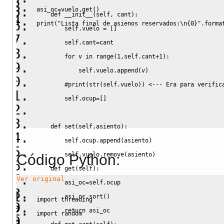
asi_oc
=
vuelo.
get
(
)
def
__init__
(
self
,
 cant
)
:
print
(
"Lista final de asienos reservados:
\n
{0}"
.
forma
self
.
vuelo
=
[
]
self
.
cant
=
cant
for
 v 
in
range
(
1
,
self
.
cant
+
1
)
:
self
.
vuelo
.
append
(
v
)
#print(str(self.vuelo)) <--- Era para verific
self
.
ocup
=
[
]
def
set
(
self
,
asiento
)
:
self
.
ocup
.
append
(
asiento
)
self
.
vuelo
.
remove
(
asiento
)
Código Python:
def
 get
(
self
)
:
Ver original
        asi_oc
=
self
.
ocup
        asi_oc.
sort
(
)
import
threading
return
 asi_oc
import
random