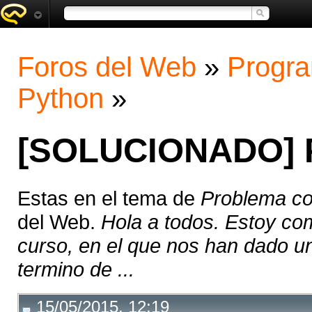
Foros del Web
»
Progra
Python
»
[SOLUCIONADO] P
Estas en el tema de
Problema co
del Web.
Hola a todos. Estoy c
curso, en el que nos han dado u
termino de ...
15/05/2015, 12:19