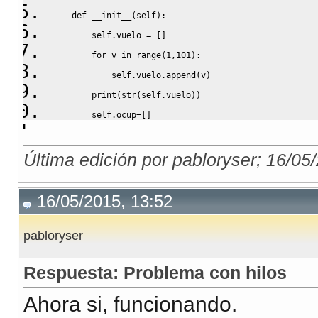
    def __init__(self):
        self.vuelo = []
        for v in range(1,101):
            self.vuelo.append(v)
        print(str(self.vuelo))
        self.ocup=[]
Última edición por pabloryser; 16/05
    def set(self,asiento):
        self.ocup.append(self.vuelo.pop(asiento))
16/05/2015, 13:52
    def get(self):
pabloryser
        asi_oc=self.ocup
        return asi_oc
Respuesta: Problema con hilos
Ahora si, funcionando.