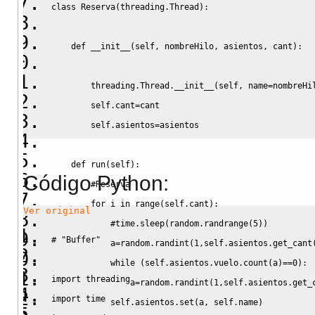
class
 Reserva
(
threading
.
Thread
)
:
def
__init__
(
self
,
 nombreHilo
,
 asientos
,
 cant
)
:
threading
.
Thread
.
__init__
(
self
,
 name
=
nombreHi
self
.
cant
=
cant
self
.
asientos
=
asientos
def
 run
(
self
)
:
Código Python:
#Reserva
for
 i 
in
range
(
self
.
cant
)
:
Ver original
#time.sleep(random.randrange(5))
# "Buffer"
            a
=
random
.
randint
(
1
,
self
.
asientos
.
get_cant
while
(
self
.
asientos
.
vuelo
.
count
(
a
)
==
0
)
:
import
threading
                a
=
random
.
randint
(
1
,
self
.
asientos
.
get_
import
time
self
.
asientos
.
set
(
a
,
self
.
name
)