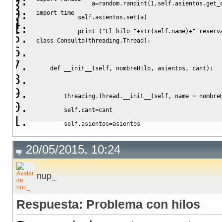
                a
=
random
.
randint
(
1
,
self
.
asientos
.
get_
import
time
self
.
asientos
.
set
(
a
)
print
(
"El hilo "
+
str
(
self
.
name
)
+
" reserv
class
 Consulta
(
threading
.
Thread
)
:
def
__init__
(
self
,
 nombreHilo
,
 asientos
,
 cant
)
:
threading
.
Thread
.
__init__
(
self
,
 name 
=
 nombre
self
.
cant
=
cant
self
.
asientos
=
asientos
20/05/2015, 10:24
def
 run
(
self
)
:
nup_
for
 i 
in
range
(
self
.
cant
)
:
time
.
sleep
(
random
.
randrange
(
5
)
)
Respuesta: Problema con hilos
            asi_oc
=
self
.
asientos
.
get
(
)
print
(
"El hilo {1} consulta la lista de a