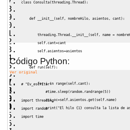
class
 Consulta
(
threading
.
Thread
)
:
def
__init__
(
self
,
 nombreHilo
,
 asientos
,
 cant
)
:
threading
.
Thread
.
__init__
(
self
,
 name 
=
 nombre
self
.
cant
=
cant
self
.
asientos
=
asientos
Código Python:
def
 run
(
self
)
:
Ver original
for
 i 
in
range
(
self
.
cant
)
:
# "Ev_escritor"
#time.sleep(random.randrange(5))
            asi_oc
=
self
.
asientos
.
get
(
self
.
name
)
import
threading
print
(
"El hilo {1} consulta la lista de a
import
random
import
time