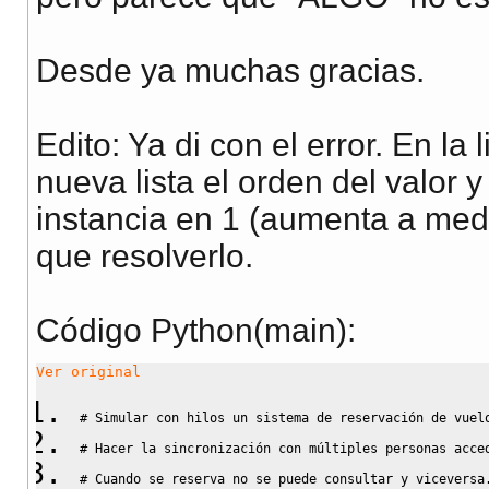
self
.
asientos
=
asientos
Desde ya muchas gracias.
def
 run
(
self
)
:
self
.
condicion
.
acquire
(
)
Edito: Ya di con el error. En la
nueva lista el orden del valor y
        asientos2
=
self
.
asientos
print
(
"prueba"
)
instancia en 1 (aumenta a med
que resolverlo.
list
.
count
(
x
)
#asientos disponibles
Código Python(main):
time
.
sleep
(
random
.
randrange
(
2
)
)
self
.
condicion
.
wait
(
)
Ver original
self
.
condicion
.
release
(
)
# Simular con hilos un sistema de reservación de vuel
# Hacer la sincronización con múltiples personas acce
condicion 
=
threading
.
Condition
(
)
# Cuando se reserva no se puede consultar y viceversa
asi_vuelo 
=
[
]