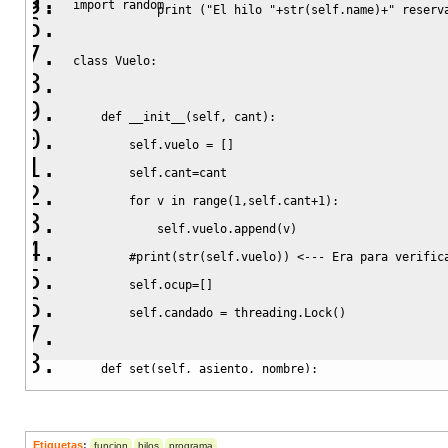
import
random
print
(
"El hilo "
+
str
(
self
.
name
)
+
" reserv
class
 Vuelo:
def
__init__
(
self
,
 cant
)
:
self
.
vuelo
=
[
]
self
.
cant
=
cant
for
 v 
in
range
(
1
,
self
.
cant
+
1
)
:
self
.
vuelo
.
append
(
v
)
#print(str(self.vuelo)) <--- Era para verific
self
.
ocup
=
[
]
self
.
candado
=
threading
.
Lock
(
)
def
set
(
self
,
 asiento
,
 nombre
)
:
self
.
candado
.
acquire
(
)
print
(
"-*"
*
25
)
Etiquetas
:
funcion
hilos
programa