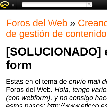
Foros del Web
»
Creand
de gestión de contenido
[SOLUCIONADO] e
form
Estas en el tema de
envío mail 
Foros del Web.
Hola, tengo vari
(con webform), y no consigo hac
estos pasos: http://www.eticco.es/