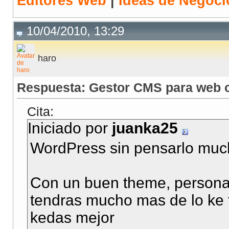
Editores Web
|
Ideas de Negoci
10/04/2010, 13:29
haro
Respuesta: Gestor CMS para web c
Cita:
Iniciado por
juanka25
WordPress sin pensarlo much
Con un buen theme, personal
tendras mucho mas de lo ke tu
kedas mejor