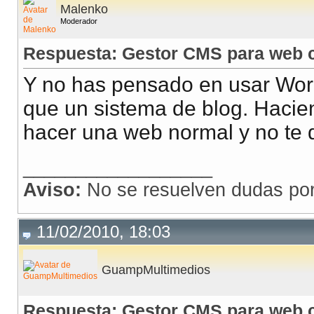
Malenko
Moderador
Respuesta: Gestor CMS para web c
Y no has pensado en usar Wo
que un sistema de blog. Hacie
hacer una web normal y no te d
__________________
Aviso:
No se resuelven dudas po
11/02/2010, 18:03
GuampMultimedios
Respuesta: Gestor CMS para web c